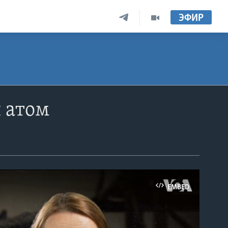
ЭФИР
 атом
EMBED