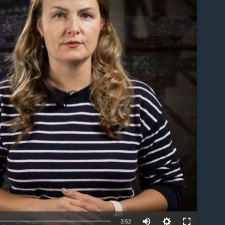
able
3:52