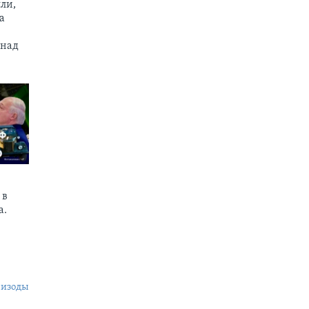
ли,
а
 над
 в
а.
пизоды