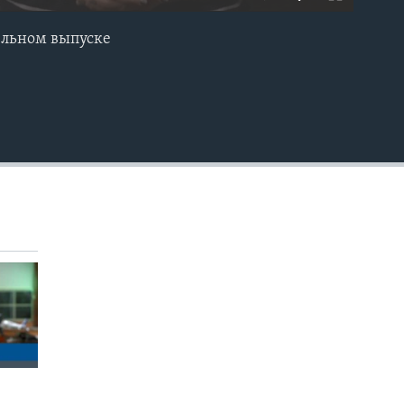
ельном выпуске
EMBED