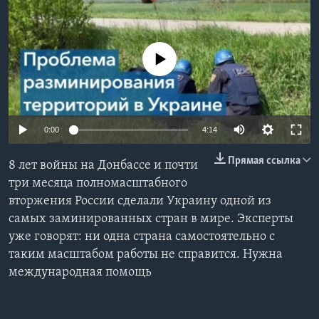
Learning English
No media source currently available
СОЦИАЛЬНЫЕ СЕТИ
Языки
0:00
4:14
Прямая ссылка
8 лет войны на Донбассе и почти
три месяца полномасштабного
вторжения России сделали Украину одной из
самых заминированных стран в мире. Эксперты
уже говорят: ни одна страна самостоятельно с
таким масштабом работы не справится. Нужна
международная помощь