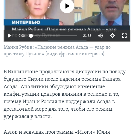
No media source currently available
Learning English
СОЦИАЛЬНЫЕ СЕТИ
0:00
21:33
Майкл Рубин: «Падение режима Асада — удар по
престижу Путина» (видеофрагмент интервью)
Языки
В Вашингтоне продолжаются дискуссии по поводу
будущего Сирии после падения режима Башара
Асада. Аналитики обсуждают изменение
конфигурации центров влияния в регионе и то,
почему Иран и Россия не поддержали Асада в
достаточной мере для того, чтобы его режим
удержался у власти.
Автор и ведущая программы «Итоги» Юлия