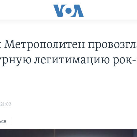
 Метрополитен провозгл
урную легитимацию рок-
 21:03
ься