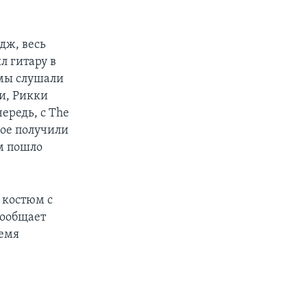
дж, весь
л гитару в
 мы слушали
ли, Рикки
ередь, с The
рое получили
ом пошло
 костюм с
сообщает
ремя