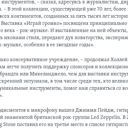
инструментов, – сказал, адресуясь к журналистам, ди
 – В этой коллекции, существующей уже 70 лет, более
всех континентов, созданных за пять тысяч лет истори
. Выставка «Играй громко» посвящена принципиально
го века – рок-музыке. И выставленные на ней объекты
ь иконами стиля, передают дух новаторства, эксперим
-музыке, особенно в ее звездные годы».
лько консервативное учреждение, – продолжал Холлейн
ам легче получить поддержку спонсоров и коллекцион
брандта или Микеланджело, чем для выставки инстру
скренний энтузиазм, в том числе среди тех, кто вели
уникальные инструменты, помог нам справиться со в
».
одисментов к микрофону вышел Джимми Пейдж, гитар
й знаменитой британской рок-группы Led Zeppelin. В 2
g Stone поставил его на третье место в списке гитарис