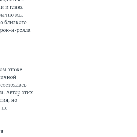
и и глава
Обычно мы
о близкого
 рок-н-ролла
вом этаже
тичной
состоялась
. Автор этих
тия, но
 не
ия