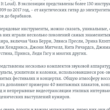
 It Loud). В экспозиции представлены более 130 инстру
939 по 2017 год, – от акустических гитар до электрогита
ов до барабанов.
 нерядовые инструменты, можно сказать, уникальные,
а них играли несколько поколений самых знаменитых
ира, включая Чака Берри, Элвиса Пресли, Эрика Клэпт
ми Хендрикса, Джони Митчелл, Кита Ричардса, Джим
стина, Принса, Леди Гагу и многих других.
представлены несколько комплектов звуковой аппарату
льты, усилители и колонки, использовавшиеся рок-з
итых фестивалях и концертах. Общую атмосферу восс
га дополняют примерно 40 винтажных плакатов, кон
д и непрерывные видеотрансляции этапных интервью
ценических выступлений кумиров.
 очень дороги и важны музыкантам, через них они о