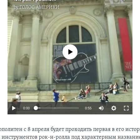
by
ГОЛОС АМЕРИКИ
No media source currently available
0:00
0:55
политен с 8 апреля будет проходить первая в его исто
инструментов рок-н-ролла под характерным названи