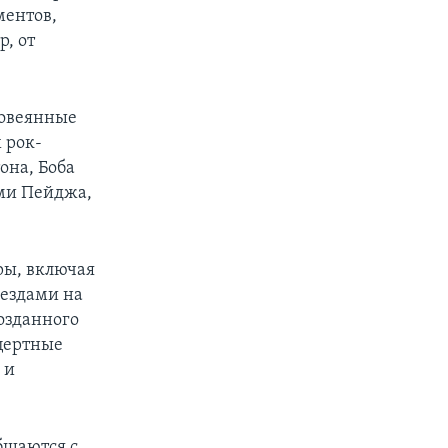
ментов,
р, от
 овеянные
 рок-
px
px
width
height
она, Боба
ми Пейджа,
ры, включая
вездами на
озданного
цертные
 и
бщаются с