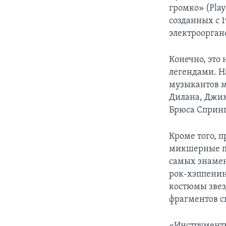
громко» (Play
созданных с 1
электроорган
Конечно, это
легендами. Н
музыкантов м
Дилана, Джи
Брюса Спринг
Кроме того, 
микшерные пу
самых знамен
рок-хэппенин
костюмы звез
фрагментов с
«Инструменты