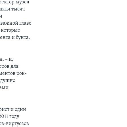
ректор музея
 пяти тысяч
и
 важной главе
, которые
ента и бунта,
, – и,
еров для
ментов рок-
кодушно
семи
ист и один
011 году
тов-виртуозов