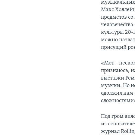
музыкальных 
Макс Холлейн.
предметов со 
человечества
культуры 20-
можно назват
присущий рок
«Мет – неско
признаюсь, н
выставки Рем
музыки. Но и
одолжил нам 
сложностями
Под гром апл
из основателе
журнал Rollin