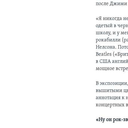
после Джими 
«Я никогда не
одетый в черн
школу, и у м
рокабилли (ра
Нелсона. Пото
Beatles («Бр
в США английс
мощное встре
В экспозиции
вышитыми цве
аннотация к н
концертных вы
«Ну он рок-зв