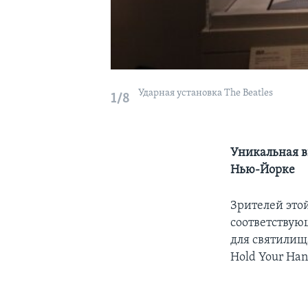
Ударная установка The Beatles
1/8
Уникальная в
Нью-Йорке
Зрителей этой
соответствую
для святилищ
Hold Your Han