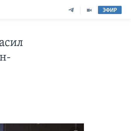
ЭФИР
асил
н-