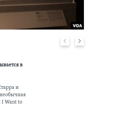
Previous
Дальше
Костюм и гит
2/8
slide
ывается в
Старра и
 необычная
I Want to