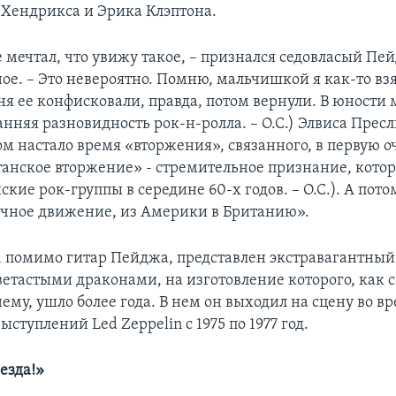
Хендрикса и Эрика Клэптона.
 мечтал, что увижу такое, – признался седовласый Пей
ое. – Это невероятно. Помню, мальчишкой я как-то взя
еня ее конфисковали, правда, потом вернули. В юности
нняя разновидность рок-н-ролла. – О.С.) Элвиса Прес
м настало время «вторжения», связанного, в первую оч
итанское вторжение» - стремительное признание, кото
кие рок-группы в середине 60-х годов. – О.С.). А пот
чное движение, из Америки в Британию».
, помимо гитар Пейджа, представлен экстравагантный
тастыми драконами, на изготовление которого, как 
ему, ушло более года. В нем он выходил на сцену во в
ступлений Led Zeppelin с 1975 по 1977 год.
езда!»