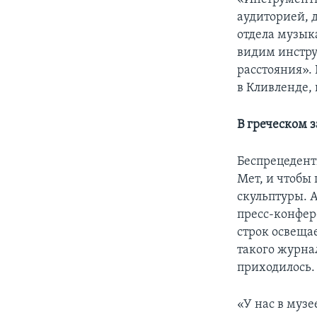
аудиторией, д
отдела музык
видим инстру
расстояния».
в Кливленде,
В греческом з
Беспрецедент
Мет, и чтобы
скульптуры. 
пресс-конфер
строк освеща
такого журна
приходилось.
«У нас в муз