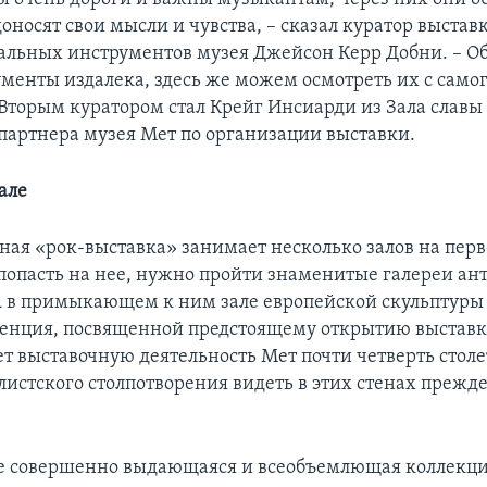
оносят свои мысли и чувства, – сказал куратор выставк
альных инструментов музея Джейсон Керр Добни. – 
менты издалека, здесь же можем осмотреть их с самог
 Вторым куратором стал Крейг Инсиарди из Зала славы
 партнера музея Мет по организации выставки.
але
ная «рок-выставка» занимает несколько залов на пер
 попасть на нее, нужно пройти знаменитые галереи ан
А в примыкающем к ним зале европейской скульптуры 
енция, посвященной предстоящему открытию выставки
ет выставочную деятельность Мет почти четверть столе
листского столпотворения видеть в этих стенах прежде
ее совершенно выдающаяся и всеобъемлющая коллекц