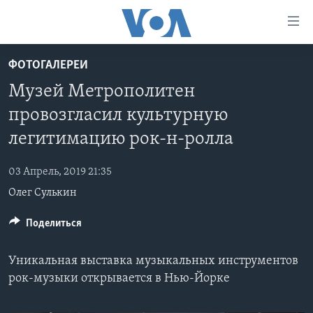
Линки
доступности
Перейти
ФОТОГАЛЕРЕИ
на
ГЛАВНОЕ
Музей Метрополитен
основной
ПРОГРАММЫ
контент
провозгласил культурную
ПРОЕКТЫ
Перейти
АМЕРИКА
легитимацию рок-н-ролла
к
ЭКСПЕРТИЗА
НОВОСТИ ЗА МИНУТУ
УЧИМ АНГЛИЙСКИЙ
основной
03 Апрель, 2019 21:35
ИНТЕРВЬЮ
ИТОГИ
НАША АМЕРИКАНСКАЯ ИСТОРИЯ
навигации
Олег Сулькин
Перейти
ФАКТЫ ПРОТИВ ФЕЙКОВ
ПОЧЕМУ ЭТО ВАЖНО?
А КАК В АМЕРИКЕ?
в
Поделиться
ЗА СВОБОДУ ПРЕССЫ
ДИСКУССИЯ VOA
АРТЕФАКТЫ
поиск
УЧИМ АНГЛИЙСКИЙ
ДЕТАЛИ
АМЕРИКАНСКИЕ ГОРОДКИ
Уникальная выставка музыкальных инструментов
ВИДЕО
НЬЮ-ЙОРК NEW YORK
ТЕСТЫ
рок-музыки открывается в Нью-Йорке
ПОДПИСКА НА НОВОСТИ
АМЕРИКА. БОЛЬШОЕ ПУТЕШЕСТВИЕ