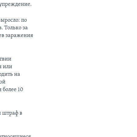
дупреждение.
выросло: по
. Только за
аев заражения
ствии
я или
одить на
ной
 более 10
и штраф в
 относящиеся