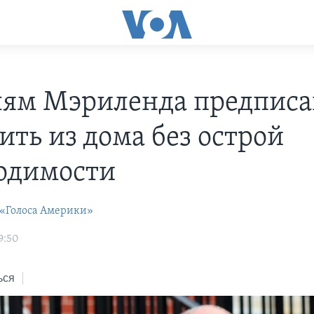
ям Мэриленда предписа
ить из дома без острой
одимости
 «Голоса Америки»
9:50
ься