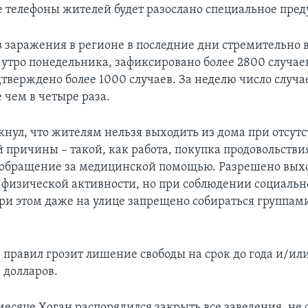
 телефоны жителей будет разослано специальное пре
в заражения в регионе в последние дни стремительно 
 утро понедельника, зафиксировано более 2800 случаев
тверждено более 1000 случаев. За неделю число случ
 чем в четыре раза.
кнул, что жителям нельзя выходить из дома при отсут
 причины – такой, как работа, покупка продовольстви
 обращение за медицинской помощью. Разрешено вых
х физической активности, но при соблюдении социаль
ри этом даже на улице запрещено собираться группами
правил грозит лишение свободы на срок до года и/ил
 долларов.
 месяце Хоган распорядился закрыть все заведения, не