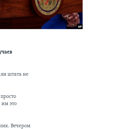
учаев
ли штата не
 просто
 им это
ьник. Вечером