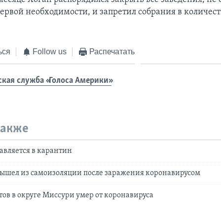
ервой необходимости, и запретил собрания в количест
ься
Follow us
Распечатать
ская служба «Голоса Америки»
также
авляется в карантин
вышел из самоизоляции после заражения коронавирусом
ов в округе Миссури умер от коронавируса