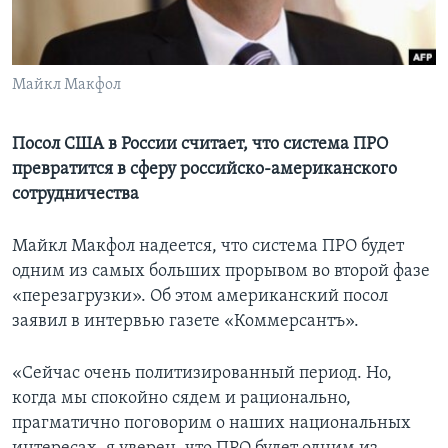
Learning English
Майкл Макфол
СОЦИАЛЬНЫЕ СЕТИ
Посол США в России считает, что система ПРО
превратится в сферу российско-американского
Языки
сотрудничества
Майкл Макфол надеется, что система ПРО будет
одним из самых больших прорывом во второй фазе
«перезагрузки». Об этом американский посол
заявил в интервью газете «Коммерсантъ».
«Сейчас очень политизированный период. Но,
когда мы спокойно сядем и рационально,
прагматично поговорим о наших национальных