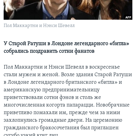
Learning English
Пол Маккартни и Нэнси Шевелл
СОЦИАЛЬНЫЕ СЕТИ
У Старой Ратуши в Лондоне легендарного «битла»
собрались поздравить сотни фанатов
Языки
Пол Маккартни и Нэнси Шевелл в воскресенье
стали мужем и женой. Возле здания Старой Ратуши
в Лондоне легендарного британского «битла» и
американскую предпринимательницу
приветствовали сотни фэнов и столь же
многочисленная когорта папарацци. Новобрачные
приветливо помахали им, прежде чем за ними
захлопнулись громадные двери. На церемонию
гражданского бракосочетания был приглашен
сугубо узкий круг лиц.