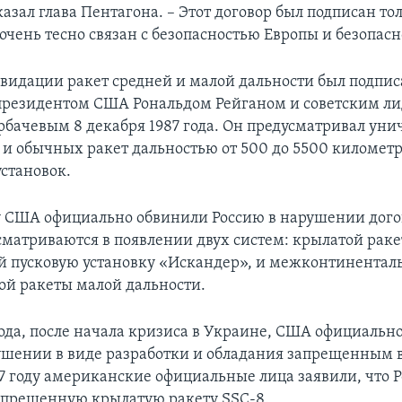
сказал глава Пентагона. – Этот договор был подписан то
 очень тесно связан с безопасностью Европы и безопас
квидации ракет средней и малой дальности был подпис
резидентом США Рональдом Рейганом и советским л
бачевым 8 декабря 1987 года. Он предусматривал ун
 и обычных ракет дальностью от 500 до 5500 километр
установок.
ду США официально обвинили Россию в нарушении дого
матриваются в появлении двух систем: крылатой раке
 пусковую установку «Искандер», и межконтинентал
ой ракеты малой дальности.
года, после начала кризиса в Украине, США официальн
ушении в виде разработки и обладания запрещенным
17 году американские официальные лица заявили, что 
апрещенную крылатую ракету SSC-8.