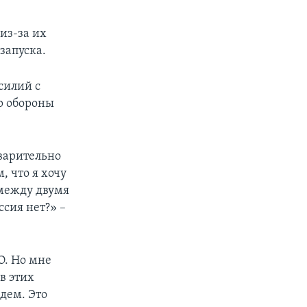
из-за их
запуска.
силий с
р обороны
дварительно
, что я хочу
 между двумя
ссия нет?» –
О. Но мне
в этих
идем. Это