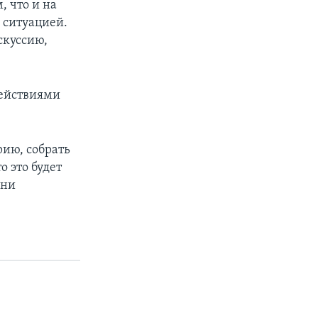
, что и на
 ситуацией.
скуссию,
действиями
рию, собрать
 это будет
Они