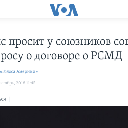
с просит у союзников со
просу о договоре о РСМД
 «Голоса Америки»
тябрь, 2018 11:45
ься