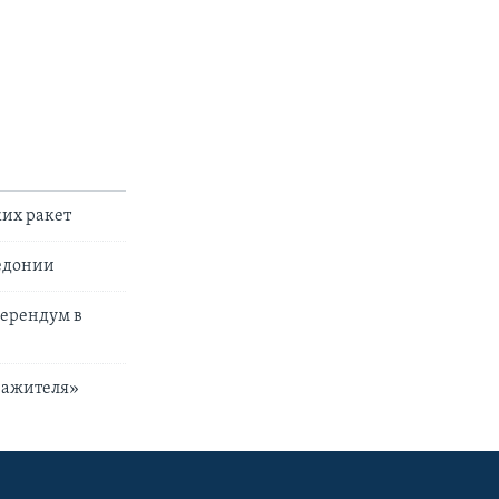
их ракет
кедонии
ерендум в
дражителя»