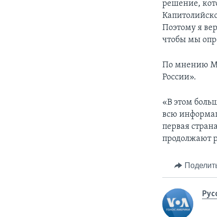
решение, кото
Капитолийско
Поэтому я ве
чтобы мы опр
По мнению Мэ
России».
«В этом больш
всю информац
первая стран
продолжают р
Поделит
Рус