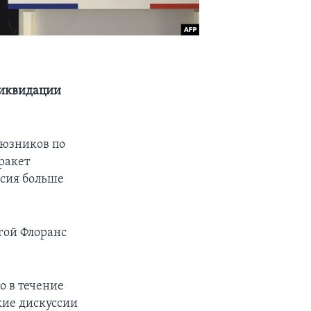
 ликвидации
оюзников по
ракет
ссия больше
егой Флоранс
то в течение
кие дискуссии