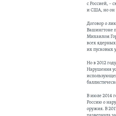
с Россией, – 
и США, но он
Договор о ли
Вашингтоне п
Михаилом Гор
всех ядерных
их пусковых 
Но в 2012 го
Нарушения ус
использующей
баллистическ
В июле 2014 
Россию о нар
оружия. В 20
развернула з