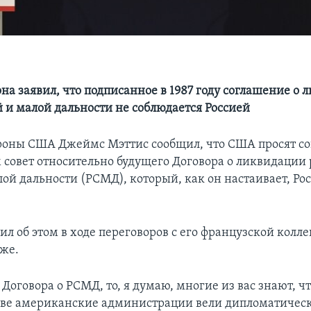
на заявил, что подписанное в 1987 году соглашение о
й и малой дальности не соблюдается Россией
оны США Джеймс Мэттис сообщил, что США просят с
 совет относительно будущего Договора о ликвидации 
лой дальности (РСМД), который, как он настаивает, Ро
л об этом в ходе переговоров с его французской колл
же.
 Договора о РСМД, то, я думаю, многие из вас знают, ч
две американские администрации вели дипломатичес