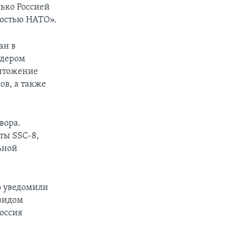
лько Россией
ностью НАТО».
ан в
идером
ичтожение
ов, а также
вора.
ты SSC-8,
ьной
о уведомили
 видом
Россия