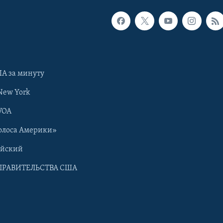
А за минуту
New York
VOA
олоса Америки»
ийский
ПРАВИТЕЛЬСТВА США