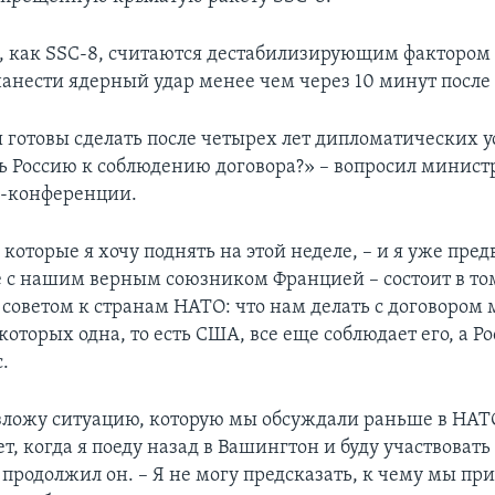
, как SSC-8, считаются дестабилизирующим фактором 
нанести ядерный удар менее чем через 10 минут после 
ы готовы сделать после четырех лет дипломатических у
ь Россию к соблюдению договора?» – вопросил минист
с-конференции.
 которые я хочу поднять на этой неделе, – и я уже пре
е с нашим верным союзником Францией – состоит в том
а советом к странам НАТО: что нам делать с договором
которых одна, то есть США, все еще соблюдает его, а Ро
.
зложу ситуацию, которую мы обсуждали раньше в НАТ
т, когда я поеду назад в Вашингтон и буду участвовать 
 продолжил он. – Я не могу предсказать, к чему мы пр