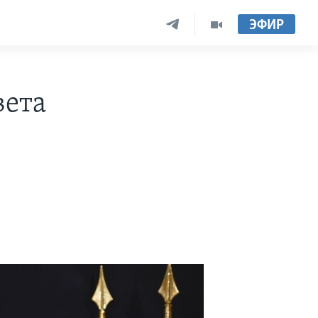
ЭФИР
вета