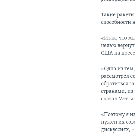
Такие ракеты
способности 
«Итак, что м
целью вернут
США на прес
«Одна из тем,
рассмотрел е
обратиться з
странами, из 
сказал Мэттис
«Поэтому я и
нужен их сове
дискуссиях, –