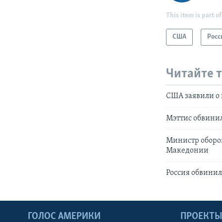
This item is part of
США
Росс
Читайте 
США заявили о
Мэттис обвинил
Министр оборо
Македонии
Россия обвинил
ГОЛОС АМЕРИКИ
ПРОЕКТ