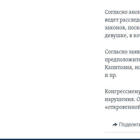
Согласно ан
ведет рассле
законов, пос
девушке, в к
Согласно заяв
предположите
Капитолия, и
и пр.
Конгрессмену
нарушения. О
«откровенно
Поделит