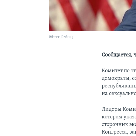
Мэтт Гейтц
Сообщается, 
Комитет по э
демократы, с
республиканца
на сексуальн
Лидеры Комит
котором указа
сторонник эк
Конгресса, з