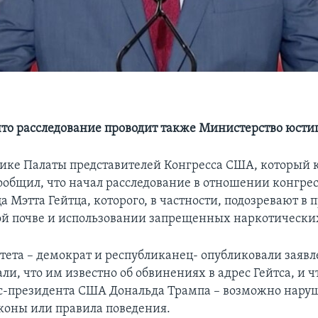
что расследование проводит также Министерство юст
тике Палаты представителей Конгресса США, который
ообщил, что начал расследование в отношении конгре
 Мэтта Гейтца, которого, в частности, подозревают в 
ой почве и использовании запрещенных наркотически
ета – демократ и республиканец- опубликовали заявл
ли, что им известно об обвинениях в адрес Гейтса, и чт
с-президента США Дональда Трампа – возможно нару
аконы или правила поведения.