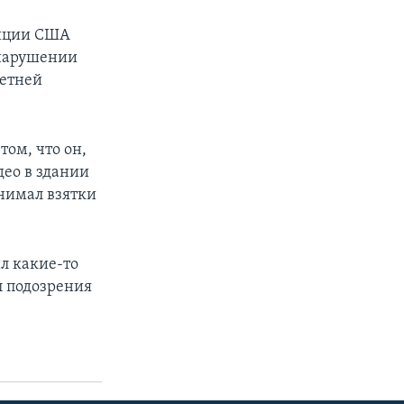
тиции США
 нарушении
летней
том, что он,
ео в здании
нимал взятки
л какие-то
л подозрения