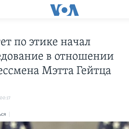
ет по этике начал
едование в отношении
ессмена Мэтта Гейтца
 00:17
ься