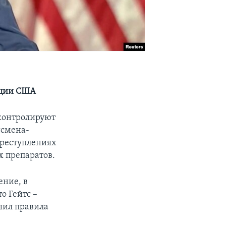
иции США
 контролируют
ссмена-
преступлениях
х препаратов.
ение, в
о Гейтс –
шил правила