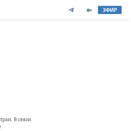
ЭФИР
тран. В связи
е