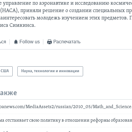
 управление по аэронавтике и исследованию космиче
 (НАСА), приняли решение о создании специальных п
аинтересовать молодежь изучением этих предметов. 
иса Симкинса.
ься
Follow us
Распечатать
США
Наука, технологии и инновации
также
voanews.com/MediaAssets2/russian/2010_05/Math_and_Scienc
ма отстаивает свою политику в отношении реформы образова