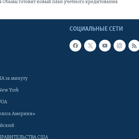
 Обамы готовит новый план учебного кредитования
Ы
СОЦИАЛЬНЫЕ СЕТИ
А за минуту
New York
VOA
олоса Америки»
ийский
ПРАВИТЕЛЬСТВА США