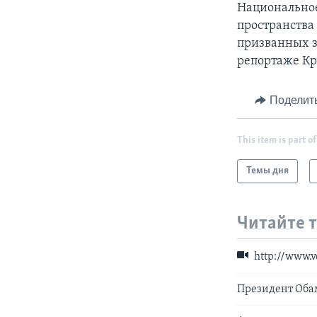
Национальное
пространства
призванных з
репортаже Кр
Поделит
This item is part of
Темы дня
Читайте 
http://www.
Президент Оба