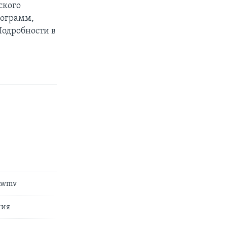
ского
рограмм,
Подробности в
e.wmv
ния