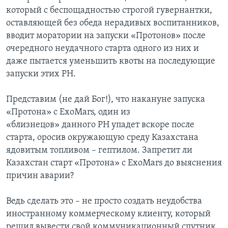
который с беспощадностью строгой гувернантки,
оставляющей без обеда нерадивых воспитанников,
вводит моратории на запуски «Протонов» после
очередного неудачного старта одного из них и
даже пытается уменьшить квоты на последующие
запуски этих РН.
Представим (не дай Бог!), что накануне запуска
«Протона» с ExoMars, один из
«близнецов» данного РН упадет вскоре после
старта, оросив окружающую среду Казахстана
ядовитым топливом – гептилом. Запретит ли
Казахстан старт «Протона» с ExoMars до выяснения
причин аварии?
Ведь сделать это – не просто создать неудобства
иностранному коммерческому клиенту, который
решил вывести свой коммуникационный спутник