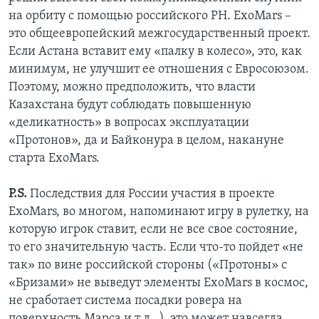
на орбиту с помощью российского РН. ExoMars –
это общеевропейский межгосударственный проект.
Если Астана вставит ему «палку в колесо», это, как
минимум, не улучшит ее отношения с Евросоюзом.
Поэтому, можно предположить, что власти
Казахстана будут соблюдать повышенную
«деликатность» в вопросах эксплуатации
«Протонов», да и Байконура в целом, накануне
старта ExoMars.
P.S.
Последствия для России участия в проекте
ExoMars, во многом, напоминают игру в рулетку, на
которую игрок ставит, если не все свое состояние,
то его значительную часть. Если что-то пойдет «не
так» по вине российской стороны («Протоны» с
«Бризами» не выведут элементы ExoMars в космос,
не сработает система посадки ровера на
поверхность Марса и.т.д…), это может навсегда