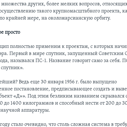
 множества других, более мелких вопросов, относящих
 осуществлению такого крупномасштабного проекта, к
 по крайней мере, на околомарсианскую орбиту.
ое просто
ип полностью применим к проектам, с которых начи
эра. Первый в мире спутник, запущенный Советским 
года, назывался ПС-1. Название говорит само за себя. П
спутник».
ейший? Ведь еще 30 января 1956 г. было выпущено
енное постановление, предписывающее создать и вывес
Объект «Д»». Под этим безликим названием скрывался 
00 до 1400 килограммов и способный нести от 200 до 3
научной аппаратуры.
 году стало очевидно, что столь сложная система в тре