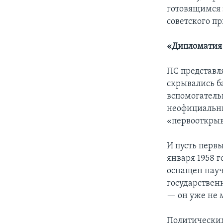
готовящимся 
советского пр
«Дипломатия
ПС представл
скрывались б
вспомогательн
неофициальны
«первооткрыв
И пусть перв
января 1958 
оснащен науч
государствен
— он уже не 
Политическим