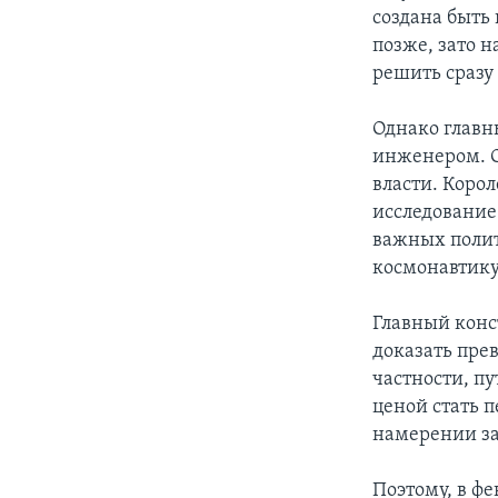
создана быть 
позже, зато 
решить сразу
Однако главн
инженером. О
власти. Корол
исследование
важных полит
космонавтику
Главный конс
доказать пре
частности, п
ценой стать 
намерении за
Поэтому, в фе