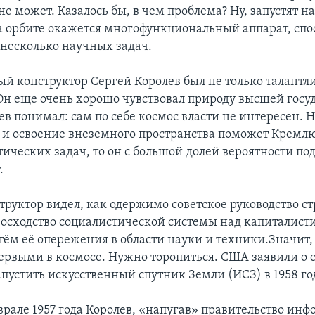
не может. Казалось бы, в чем проблема? Ну, запустят на
на орбите окажется многофункциональный аппарат, сп
 несколько научных задач.
ый конструктор Сергей Королев был не только талант
н еще очень хорошо чувствовал природу высшей госу
ев понимал: сам по себе космос власти не интересен. Н
 и освоение внеземного пространства поможет Кремл
ических задач, то он с большой долей вероятности п
.
труктор видел, как одержимо советское руководство 
восходство социалистической системы над капиталисти
утём её опережения в области науки и техники.Значит,
первыми в космосе. Нужно торопиться. США заявили о 
пустить искусственный спутник Земли (ИСЗ) в 1958 го
врале 1957 года Королев, «напугав» правительство ин