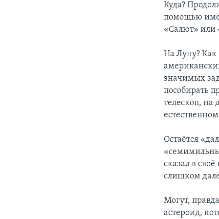
Куда? Продол
помощью име
«Салют» или
На Луну? Как
американских
значимых зад
пособирать пр
телескоп, на 
естественном
Остаётся «дал
«семимильным
сказал в сво
слишком дале
Могут, правд
астероид, ко