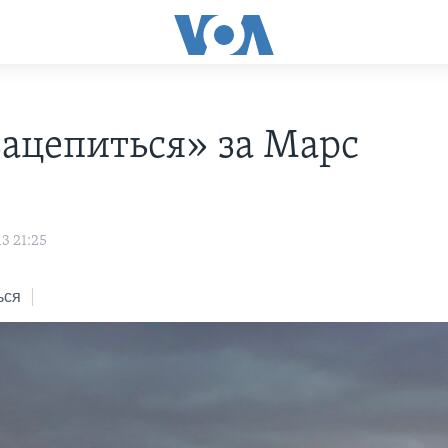
зацепиться» за Марс
3 21:25
ься