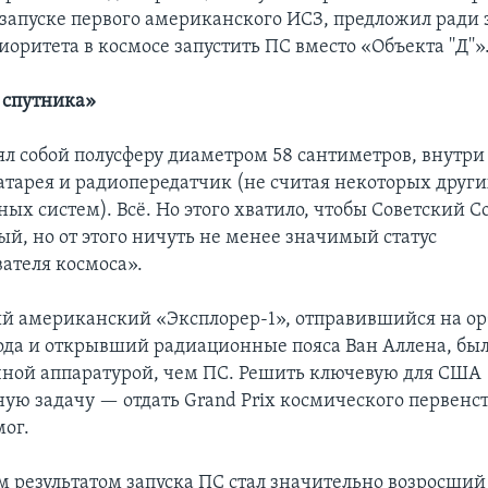
запуске первого американского ИСЗ, предложил ради 
иоритета в космосе запустить ПС вместо «Объекта ''Д''»
 спутника»
ял собой полусферу диаметром 58 сантиметров, внутри
атарея и радиопередатчик (не считая некоторых друг
ых систем). Всё. Но этого хватило, чтобы Советский 
й, но от этого ничуть не менее значимый статус
ателя космоса».
ый американский «Эксплорер-1», отправившийся на ор
года и открывший радиационные пояса Ван Аллена, бы
ной аппаратурой, чем ПС. Решить ключевую для США
ную задачу — отдать Grand Prix космического первенс
мог.
 результатом запуска ПС стал значительно возросший