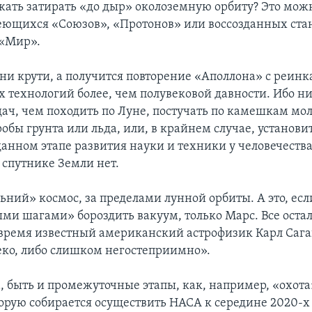
жать затирать «до дыр» околоземную орбиту? Это можн
ющихся «Союзов», «Протонов» или воссозданных ста
 «Мир».
 ни крути, а получится повторение «Аполлона» с реин
 технологий более, чем полувековой давности. Ибо н
ач, чем походить по Луне, постучать по камешкам мо
обы грунта или льда, или, в крайнем случае, установи
данном этапе развития науки и техники у человечества
 спутнике Земли нет.
ьний» космос, за пределами лунной орбиты. А это, есл
и шагами» бороздить вакуум, только Марс. Все остал
ё время известный американский астрофизик Карл Сага
ко, либо слишком негостеприимно».
а, быть и промежуточные этапы, как, например, «охота
торую собирается осуществить НАСА к середине 2020-х 