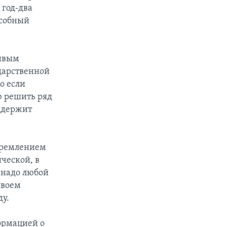
 год-два
особный
ливым
дарственной
о если
ю решить ряд
оддержит
стремлением
ческой, в
 надо любой
своем
ду.
формацией о