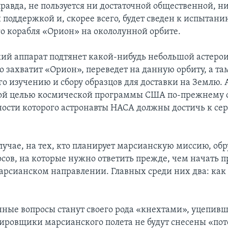
правда, не пользуется ни достаточной общественной, н
 поддержкой и, скорее всего, будет сведен к испытани
о корабля «Орион» на окололунной орбите.
ий аппарат подтянет какой-нибудь небольшой астерои
го захватит «Орион», переведет на данную орбиту, а т
го изучению и сбору образцов для доставки на Землю. 
ой целью космической программы США по-прежнему о
ности которого астронавты НАСА должны достичь к се
случае, на тех, кто планирует марсианскую миссию, об
осов, на которые нужно ответить прежде, чем начать 
марсианском направлении. Главных среди них два: как 
нные вопросы станут своего рода «кнехтами», уцепивш
ировщики марсианского полета не будут снесены «пот