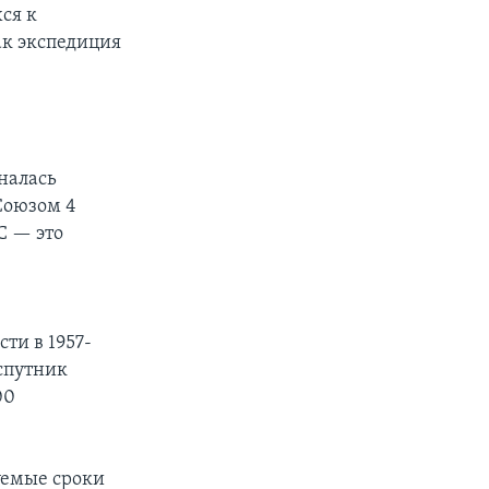
ся к
ак экспедиция
налась
Союзом 4
С — это
ти в 1957-
спутник
00
буемые сроки