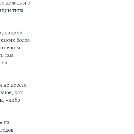
о делать и с
нций типа
карнацией
икаких более
лоточком,
ть там
 на
и не просто
ьное, как
н, «либо
» на
годов.