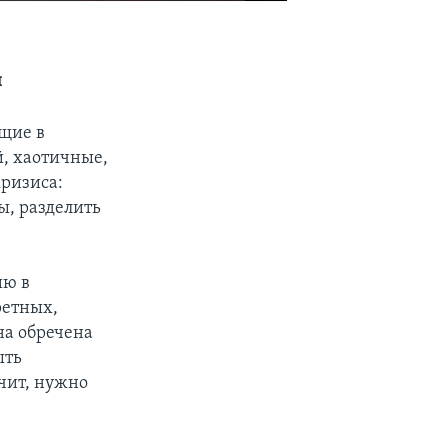
и
ущие в
й, хаотичные,
кризиса:
ы, разделить
ию в
ретных,
на обречена
ыть
чит, нужно