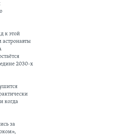
и
ю
д к этой
ам астронавты
А
стаётся
редине 2030-х
рушится
практически
и когда
ись за
оком»,