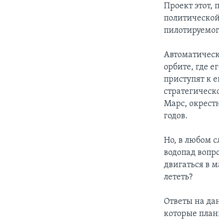
Проект этот, 
политической
пилотируемог
Автоматическ
орбите, где е
приступят к е
стратегическ
Марс, окрест
годов.
Но, в любом 
водопад вопр
двигаться в 
лететь?
Ответы на да
которые план