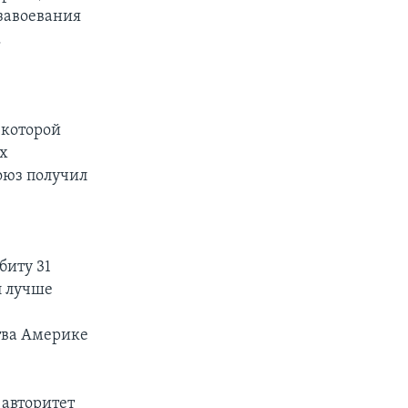
завоевания
.
 которой
их
Союз получил
биту 31
л лучше
тва Америке
 авторитет