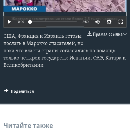
Learning English
0:00
2:50
СОЦИАЛЬНЫЕ СЕТИ
Прямая ссылка
США, Франция и Израиль готовы
послать в Марокко спасателей, но
пока что власти страны согласились на помощь
Языки
только четырех государств: Испании, ОАЭ, Катара и
Великобритании
Поделиться
Читайте также