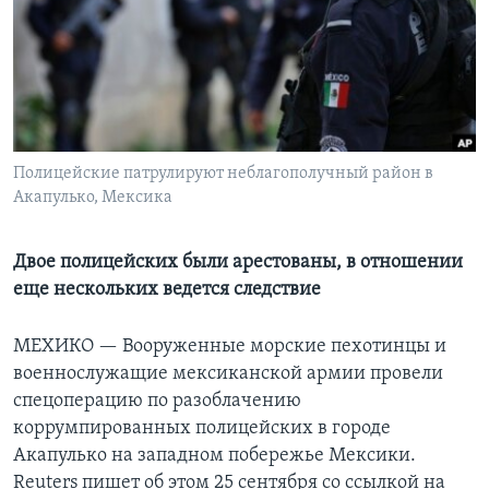
Learning English
СОЦИАЛЬНЫЕ СЕТИ
Полицейские патрулируют неблагополучный район в
Акапулько, Мексика
Языки
Двое полицейских были арестованы, в отношении
еще нескольких ведется следствие
МЕХИКО —
Вооруженные морские пехотинцы и
военнослужащие мексиканской армии провели
спецоперацию по разоблачению
коррумпированных полицейских в городе
Акапулько на западном побережье Мексики.
Reuters пишет об этом 25 сентября со ссылкой на