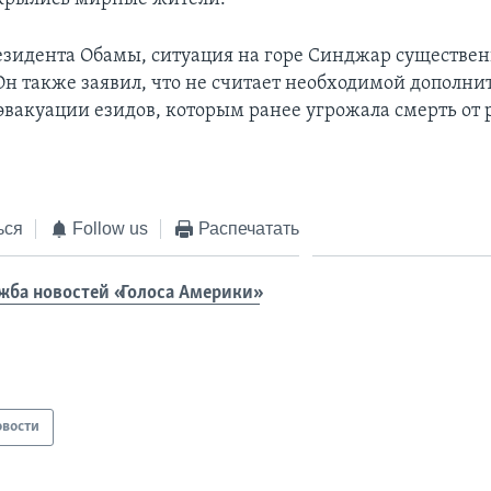
езидента Обамы, ситуация на горе Синджар существе
Он также заявил, что не считает необходимой дополн
эвакуации езидов, которым ранее угрожала смерть от 
ься
Follow us
Распечатать
жба новостей «Голоса Америки»
овости