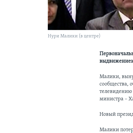
Нури Малики (в центре)
Первоначальн
выдвижением
Малики, выну
сообщества, о
телевидению 
министра – Х
Новый презид
Малики потер