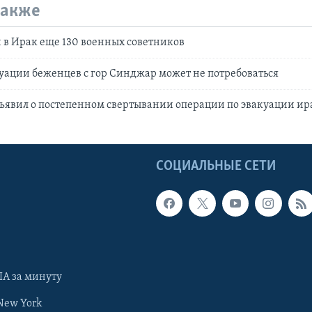
также
в Ирак еще 130 военных советников
уации беженцев с гор Синджар может не потребоваться
ъявил о постепенном свертывании операции по эвакуации ир
Ы
СОЦИАЛЬНЫЕ СЕТИ
А за минуту
New York