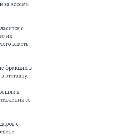
и за восемь
ласится с
то их
чего власть
ие фракции в
в отставку.
ерешли в
отивления со
даров с
севере