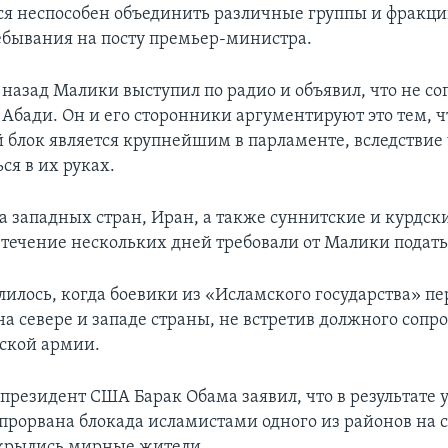
лся неспособен объединить различные группы и фракци
ребывания на посту премьер-министра.
 назад Малики выступил по радио и объявил, что не сог
Абади. Он и его сторонники аргументируют это тем, ч
 блок является крупнейшим в парламенте, вследствие 
ся в их руках.
а западных стран, Иран, а также суннитские и курдск
течение нескольких дней требовали от Малики подать 
лилось, когда боевики из «Исламского государства» п
а севере и западе страны, не встретив должного сопр
ской армии.
 президент США Барак Обама заявил, что в результате у
 прорвана блокада исламистами одного из районов на 
укрылись мирные жители.