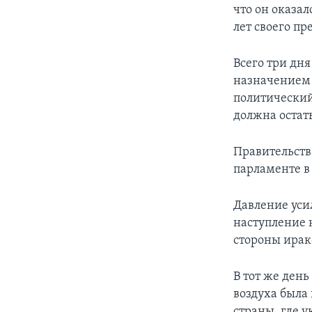
что он оказа
лет своего п
Всего три дня
назначением 
политический
должна остать
Правительств
парламенте в 
Давление уси
наступление н
стороны ирак
В тот же день
воздуха была
страны, где 