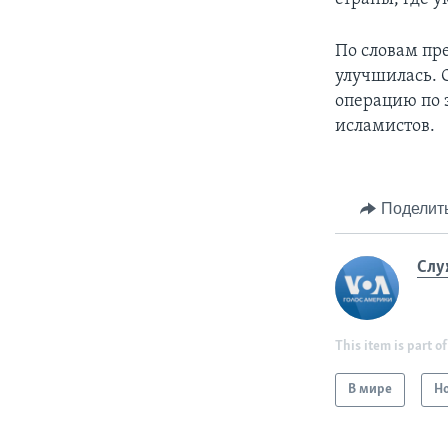
По словам пр
улучшилась. 
операцию по 
исламистов.
Поделит
Слу
This item is part of
В мире
Н