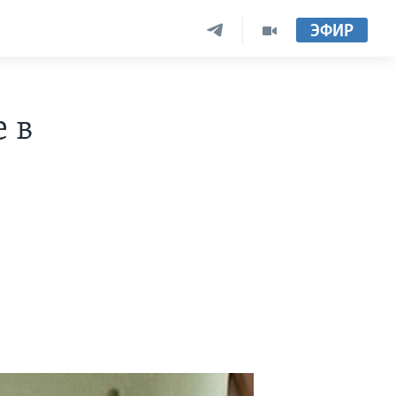
ЭФИР
 в