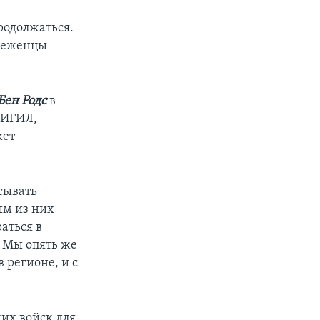
родолжаться.
 беженцы
Бен Родс
в
 ИГИЛ,
жет
сывать
ым из них
аться в
. Мы опять же
 регионе, и с
ких войск для