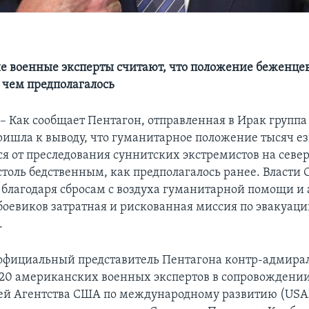
 военные эксперты считают, что положение беженцев
 чем предполагалось
Как сообщает Пентагон, отправленная в Ирак группа
ришла к выводу, что гуманитарное положение тысяч ез
 от преследования суннитских экстремистов на север
 столь бедственным, как предполагалось ранее. Власти
о благодаря сбросам с воздуха гуманитарной помощи и
боевиков затратная и рискованная миссия по эвакуац
.
официальный представитель Пентагона контр-адмира
 20 американских военных экспертов в сопровождени
ей Агентства США по международному развитию (USAI