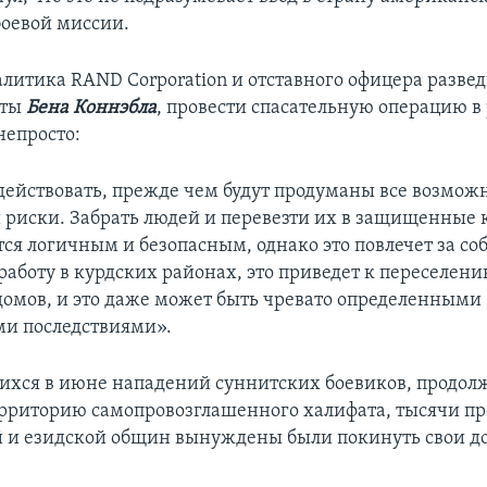
оевой миссии.
алитика RAND Corporation и отставного офицера разве
оты
Бена Коннэбла
, провести спасательную операцию в
непросто:
действовать, прежде чем будут продуманы все возмож
и риски. Забрать людей и перевезти их в защищенные 
ся логичным и безопасным, однако это повлечет за со
аботу в курдских районах, это приведет к переселени
 домов, и это даже может быть чревато определенными
и последствиями».
ихся в июне нападений суннитских боевиков, продо
рриторию самопровозглашенного халифата, тысячи пр
 и езидской общин вынуждены были покинуть свои д