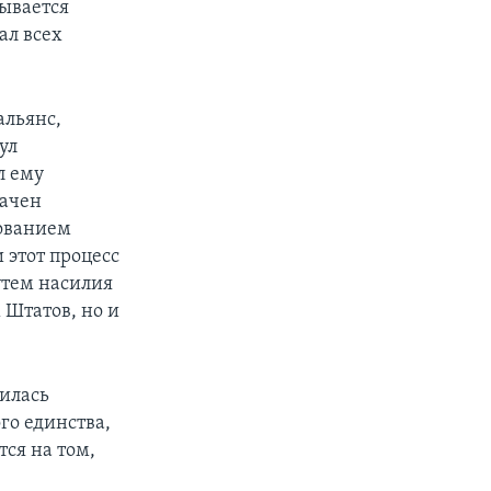
зывается
ал всех
альянс,
ул
л ему
начен
ованием
 этот процесс
утем насилия
 Штатов, но и
вилась
го единства,
тся на том,