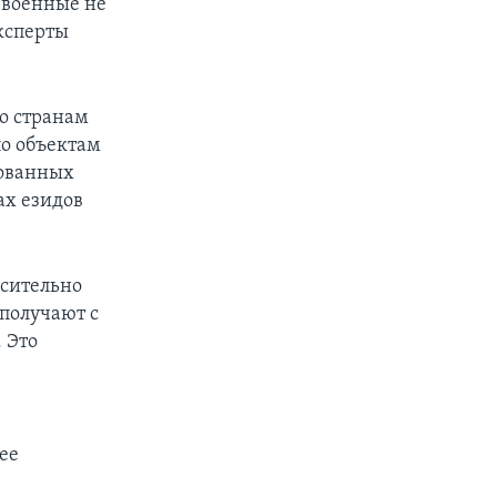
 военные не
ксперты
по странам
по объектам
рованных
ах езидов
осительно
 получают с
 Это
ее