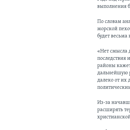
выполнения б
По словам ан
морской пех
будет весьма 
«Нет смысла 
последствия 
районы кажет
дальнейшую р
далеко от их
политическим
Из-за начавш
расширять те
христианской