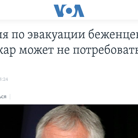
я по эвакуации беженцев
ар может не потребоват
8:24
ься