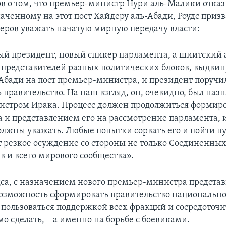
ов о том, что премьер-министр Нури аль-Малики отка
аченному на этот пост Хайдеру аль-Абади, Роудс призв
еров уважать начатую мирную передачу власти:
ый президент, новый спикер парламента, а шиитский 
 представителей разных политических блоков, выдвин
Абади на пост премьер-министра, и президент поручи
правительство. На наш взгляд, он, очевидно, был наз
истром Ирака. Процесс должен продолжиться формир
а и представлением его на рассмотрение парламента, и
олжны уважать. Любые попытки сорвать его и пойти п
 резкое осуждение со стороны не только Соединенных
в и всего мирового сообщества».
дса, с назначением нового премьер-министра предста
озможность сформировать правительство национально
 пользоваться поддержкой всех фракций и сосредоточи
о сделать, – а именно на борьбе с боевиками.