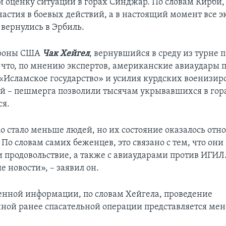
и оценку ситуации в горах Синджар. По словам Кирби,
астия в боевых действий, а в настоящий момент все э
 вернулись в Эрбиль.
ороны США
Чак Хейгел
, вернувшийся в среду из турне 
, что, по мнению экспертов, американские авиаудары 
«Исламское государство» и усилия курдских военизи
 – пешмерга позволили тысячам укрывавшихся в гор
ся.
ко стало меньше людей, но их состояние оказалось отн
о словам самих беженцев, это связано с тем, что они
и продовольствие, а также с авиаударами против ИГИЛ.
 новости», – заявил он.
ченной информации, по словам Хейгела, проведение
ной ранее спасательной операции представляется мен