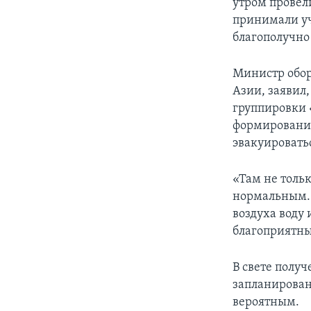
утром провел
принимали уч
благополучно
Министр об
Азии, заявил
группировки 
формирований
эвакуировать
«Там не толь
нормальным. П
воздуха воду 
благоприятные
В свете полу
запланирован
вероятным.