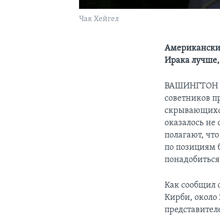
Чак Хейгел
Американские
Ирака лучше,
ВАШИНГТОН – 
советников п
скрывающихся
оказалось не
полагают, чт
по позициям 
понадобиться
Как сообщил 
Кирби, около
представител