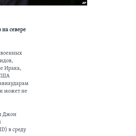
 на севере
 военных
идов,
е Ирака,
 США
 авиаударам
ии может не
л Джон
и
D) в среду