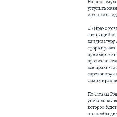
На фоне слух
уступить назн
иракских лид
«В Ираке нов
состоящий из
кандидатуру 
сформировать 
премьер-мин
правительств
все иракцы д
спровоцируют
самих иракце
По словам Ро
уникальная в
которое будет
что необходим