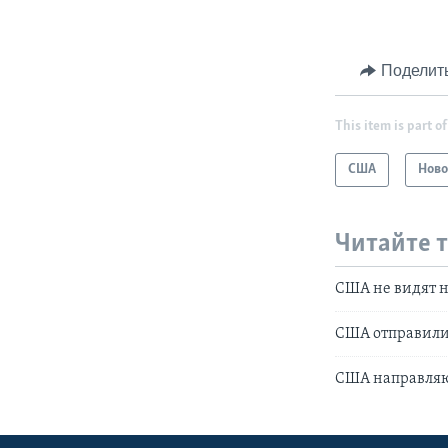
Поделит
This item is part of
США
Ново
Читайте 
США не видят н
США отправили 
США направляю