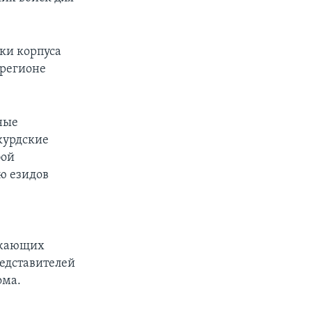
дки корпуса
 регионе
ные
курдские
бой
ю езидов
лжающих
едставителей
ома.