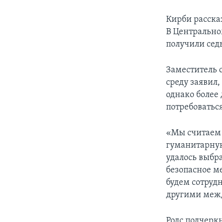
Кирби рассказ
В Центрально
получили се
Заместитель 
среду заявил
однако более
потребоваться
«Мы считаем 
гуманитарну
удалось выбр
безопасное ме
будем сотруд
другими меж
Родс подчеркн