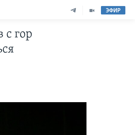
ЭФИР
 с гор
ься