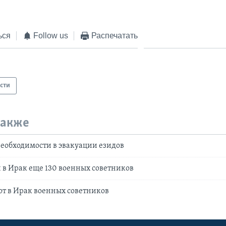
ься
Follow us
Распечатать
сти
также
еобходимости в эвакуации езидов
в Ирак еще 130 военных советников
т в Ирак военных советников