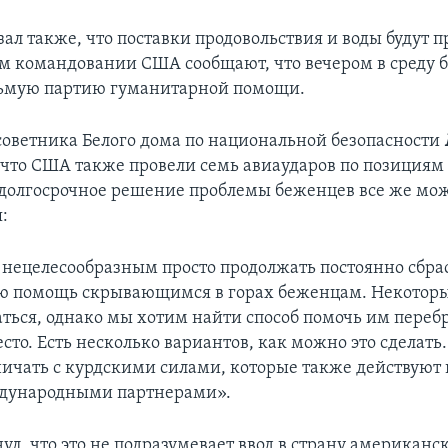
ал также, что поставки продовольствия и воды будут п
м командовании США сообщают, что вечером в среду
дьмую партию гуманитарной помощи.
советника Белого дома по национальной безопасности
, что США также провели семь авиаударов по позициям
 долгосрочное решение проблемы беженцев все же мо
:
нецелесообразным просто продолжать постоянно сбра
ю помощь скрывающимся в горах беженцам. Некотор
аться, однако мы хотим найти способ помочь им перебр
сто. Есть несколько вариантов, как можно это сделать
ничать с курдскими силами, которые также действуют в
дународными партнерами».
ул, что это не подразумевает ввод в страну американс