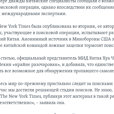
ере дважды китайские специалисты сообщали о воз
оисковой операции, однако впоследствии их сообщени
ы международными экспертами.
New York Times была опубликована во вторник, ее автор
ы, участвующие в поисковой операции, испытывают р
вий Китая. Анонимный источник в Минобороны США з
 китайской командой ложные зацепки тормозят поис
статью, официальный представитель МИД Китая Хуа 
Пекин «крайне разочарован», и добавила, что единств
ать все возможное для обнаружения пропавшего самоле
 весь мир по-прежнему пристально следит за поисками
йчас мы достигли решающей стадии поисков. Не знаю,
 The New York Times, публикуя этот материал в такой
езответственно», – заявила она.