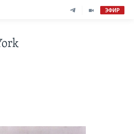
ЭФИР
York