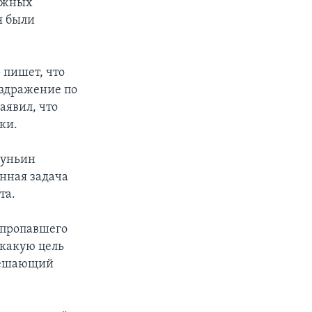
можных
я были
 пишет, что
аздражение по
аявил, что
ки.
Чуньин
енная задача
та.
 пропавшего
 какую цель
 решающий