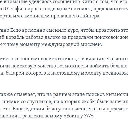
ое внимание уделялось сообщению Китая о том, что ег
un 01 зафиксировал подводные сигналы, предположите
ортовым самописцем пропавшего лайнера.
удно Echo временно сменило курс, чтобы проверить эт
ий корабль работал далеко за пределами поисковой зо
й к тому моменту международной миссией.
ует слова анонимных источников, заявивших, что лож
шили поисковую миссию возможности поймать больше 
а, батареи которого к настоящему моменту предполо
также отмечает, что на раннем этапе поисков китайски
 снимки со спутников, на которых якобы были запеча
лета. Впоследствии было установлено, что эти предмет
ошения к разыскиваемому «Боингу 777».