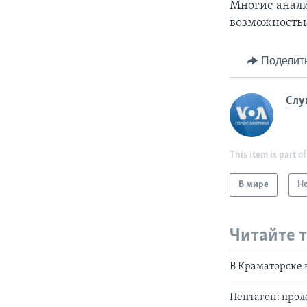
Многие анали
возможность
Поделит
Слу
This item is part of
В мире
Н
Читайте 
В Краматорске 
Пентагон: прол