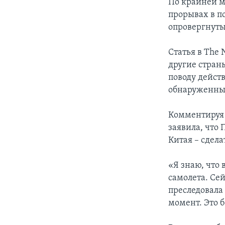
По крайней м
прорывах в п
опровергнут
Статья в The 
другие стран
поводу дейст
обнаруженные
Комментируя 
заявила, что 
Китая – сдел
«Я знаю, что
самолета. Се
преследовала
момент. Это б