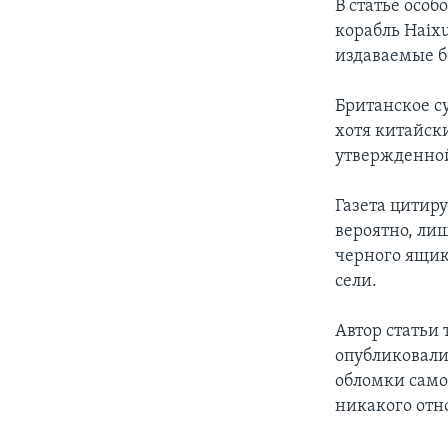
В статье особ
корабль Haix
издаваемые б
Британское с
хотя китайск
утвержденно
Газета цитир
вероятно, ли
черного ящик
сели.
Автор статьи 
опубликовали
обломки само
никакого отн