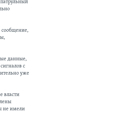
о патрульный
льно
о сообщение,
ны,
ные данные,
сигналов с
жительно уже
е власти
тлены
ы не имели