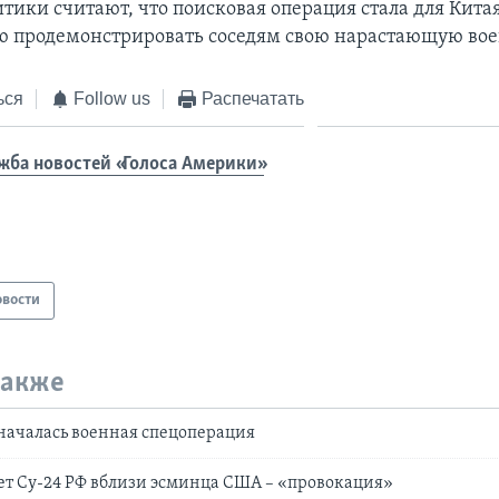
тики считают, что поисковая операция стала для Кита
ю продемонстрировать соседям свою нарастающую во
ься
Follow us
Распечатать
жба новостей «Голоса Америки»
овости
также
началась военная спецоперация
ет Су-24 РФ вблизи эсминца США – «провокация»