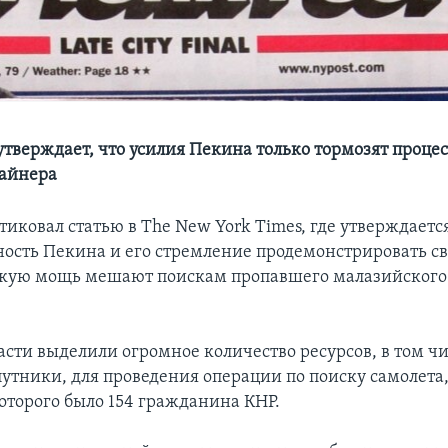
утверждает, что усилия Пекина только тормозят проце
лайнера
иковал статью в The New York Times, где утверждается
ость Пекина и его стремление продемонстрировать с
кую мощь мешают поискам пропавшего малазийского
асти выделили огромное количество ресурсов, в том чи
путники, для проведения операции по поиску самолета,
оторого было 154 гражданина КНР.