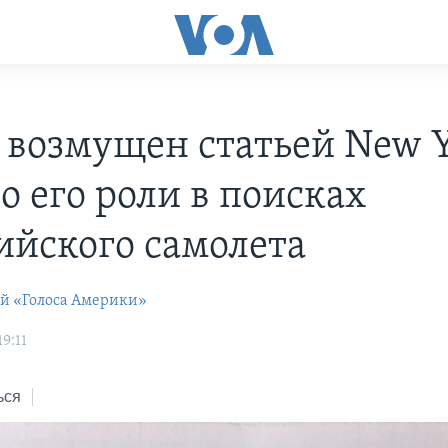
 возмущен статьей New 
о его роли в поисках
ийского самолета
ей «Голоса Америки»
19:11
ься