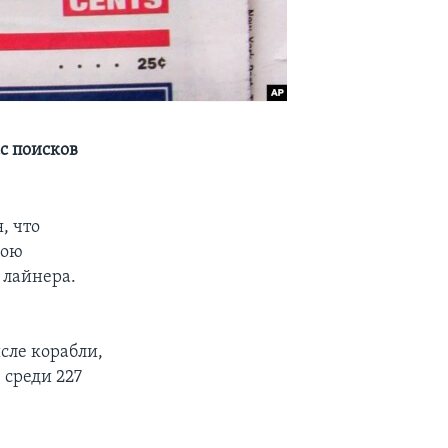
сс поисков
, что
вою
 лайнера.
сле корабли,
 среди 227