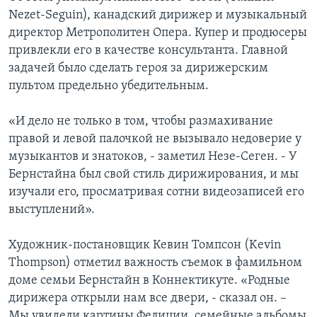
Nezet-Seguin), канадский дирижер и музыкальный
директор Метрополитен Опера. Купер и продюсеры
привлекли его в качестве консультанта. Главной
задачей было сделать героя за дирижерским
пультом предельно убедительным.
«И дело не только в том, чтобы размахивание
правой и левой палочкой не вызывало недоверие у
музыкантов и знатоков, - заметил Незе-Сеген. - У
Бернстайна был свой стиль дирижирования, и мы
изучали его, просматривая сотни видеозаписей его
выступлений».
Художник-постановщик Кевин Томпсон (Kevin
Thompson) отметил важность съемок в фамильном
доме семьи Бернстайн в Коннектикуте. «Родные
дирижера открыли нам все двери, - сказал он. –
Мы увидели картины Фелиции, семейные альбомы