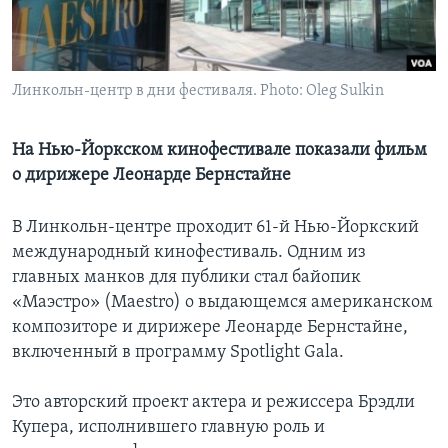
Learning English
СОЦИАЛЬНЫЕ СЕТИ
Линкольн-центр в дни фестиваля. Photo: Oleg Sulkin
На Нью-Йоркском кинофестивале показали фильм
о дирижере Леонарде Бернстайне
Языки
В Линкольн-центре проходит 61-й Нью-Йоркский
международный кинофестиваль. Одним из
главных манков для публики стал байопик
«Маэстро» (Maestro) о выдающемся американском
композиторе и дирижере Леонарде Бернстайне,
включенный в программу Spotlight Gala.
Это авторский проект актера и режиссера Брэдли
Купера, исполнившего главную роль и