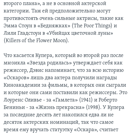
второго плана», а не в основной актерской
категории. Там ей предположительно могут
противостоять очень сильные актрисы, такие как
Эмма Стоун в «Бедняжках» (The Poor Things) и
Лили Гладстоун в «Убийцах цветочной луны»
(Killers of the Flower Moon).
Что касается Купера, который во второй раз после
мюзикла «Звезда родилась» утверждает себя как
режиссер, Дэвис напоминает, что за всю историю
«Оскаров» лишь два актера получили награды
Киноакадемии за фильмы, в которых они сыграли
и которые они сами поставили как режиссеры. Это
Лоуренс Оливье - за «Гамлета» (1941) и Роберто
Бениньи - за «Жизнь прекрасна» (1998). У Купера
за последние десять лет накопился едва ли не
десяток актерских номинаций, так что самое
время ему вручать статуэтку «Оскара», считает