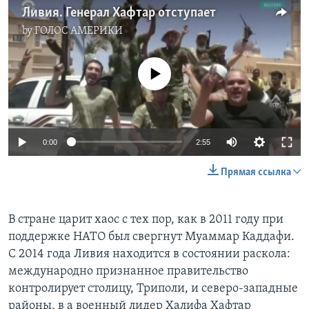
Ливия. Генерал Хафтар отступает
by
ГОЛОС АМЕРИКИ
No media source currently available
0:00
2:55
Прямая ссылка
В стране царит хаос с тех пор, как в 2011 году при
поддержке НАТО был свергнут Муаммар Каддафи.
С 2014 года Ливия находится в состоянии раскола:
международно признанное правительство
контролирует столицу, Триполи, и северо-западные
районы, в а военный лидер Халифа Хафтар