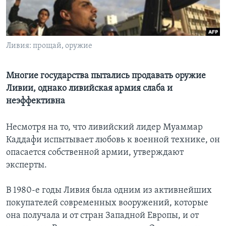
Learning English
СОЦИАЛЬНЫЕ СЕТИ
Ливия: прощай, оружие
Многие государства пытались продавать оружие
Ливии, однако ливийская армия слаба и
Языки
неэффективна
Несмотря на то, что ливийский лидер Муаммар
Каддафи испытывает любовь к военной технике, он
опасается собственной армии, утверждают
эксперты.
В 1980-е годы Ливия была одним из активнейших
покупателей современных вооружений, которые
она получала и от стран Западной Европы, и от