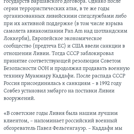
государств Варшавского договора. Однако после
серии террористических атак, в те же годы
организованных ливийскими спецслужбами либо
при их активной поддержке (в том числе взрыва
самолета авиакомпании Pan Am над шотландским
Локкерби), Европейское экономическое
сообщество (предтеча ЕС) и США ввели санкции в
отношении Ливии. Тогда СССР заблокировал
принятие соответствующей резолюции Советом
Безопасности ООН и продолжил продавать военную
технику Муаммару Каддафи. После распада СССР
Россия присоединилась к санкциям – в 1992 году
Совбез установил эмбарго на поставки Ливии
вооружений.
«В советские годы Ливия была нашим лучшим
клиентом, – напоминает российский военный
обозреватель Павел Фельгенгауэр. – Каддафи мы