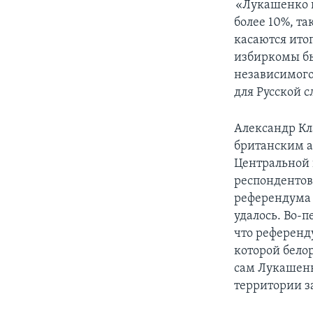
«Лукашенко н
более 10%, т
касаются итог
избиркомы бы
независимого
для Русской 
Александр Кл
британским а
Центральной 
респондентов.
референдума к
удалось. Во-п
что референд
которой бело
сам Лукашенк
территории за