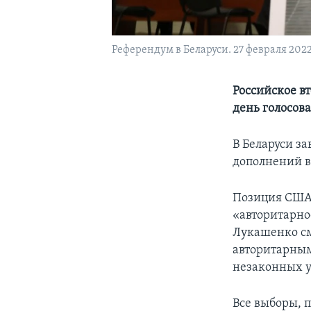
Референдум в Беларуси. 27 февраля 2022 
Российское в
день голосов
В Беларуси з
дополнений в
Позиция США и
«авторитарное
Лукашенко см
авторитарным
незаконных у
Все выборы, п