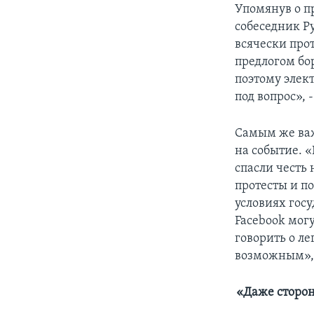
Упомянув о п
собеседник Р
всячески про
предлогом бо
поэтому элек
под вопрос», 
Самым же важ
на событие. 
спасли честь
протесты и п
условиях госу
Facebook могу
говорить о л
возможным», 
«Даже сторон