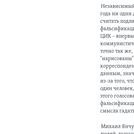
Независимый
года ни одни
считать подл
фальсификаци
ЦИК – впервы
коммунистиче
точно так же
"нарисованы",
корреспонден
данным, знач
из-за того, 
один человек
этого голосов
фальсификаци
смысла гадат
Михаил Янчук