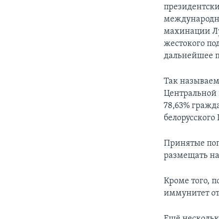
президентские
международны
махинации Лу
жестокого по
дальнейшее п
Так называем
Центральной 
78,63% гражд
белорусского 
Принятые поп
размещать на
Кроме того, 
иммунитет от
Ещё нескольк