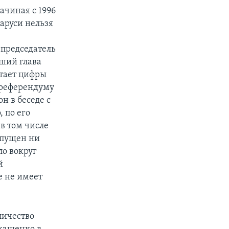
начиная с 1996
аруси нельзя
 председатель
вший глава
итает цифры
о референдуму
н в беседе с
 по его
в том числе
опущен ни
ло вокруг
й
е не имеет
личество