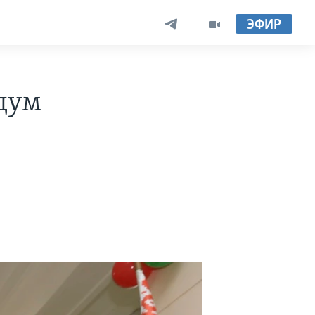
ЭФИР
дум