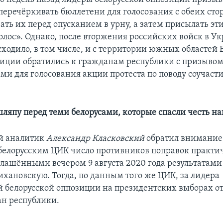
перечёркивать бюллетени для голосования с обеих сто
ать их перед опусканием в урну, а затем присылать эт
олос». Однако, после вторжения российских войск в Ук
ходило, в том числе, и с территории южных областей 
иции обратились к гражданам республики с призывом
ми для голосования акции протеста по поводу соучасти
шляпу перед теми белорусами, которые спасли честь н
й аналитик
Александр Класковский
обратил внимание,
белорусским ЦИК число противников поправок практи
оглашёнными вечером 9 августа 2020 года результатами
ихановскую. Тогда, по данным того же ЦИК, за лидера
 белорусской оппозиции на президентских выборах от
ан республики.