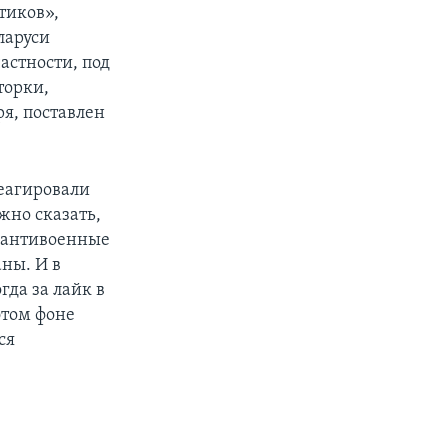
тиков»,
ларуси
астности, под
торки,
я, поставлен
реагировали
жно сказать,
а антивоенные
ны. И в
гда за лайк в
этом фоне
ся