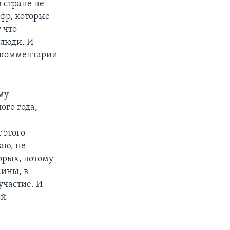
 стране не
ифр, которые
 что
 люди. И
в комментарии
му
ого года,
 этого
аю, не
торых, потому
аины, в
участие. И
ой