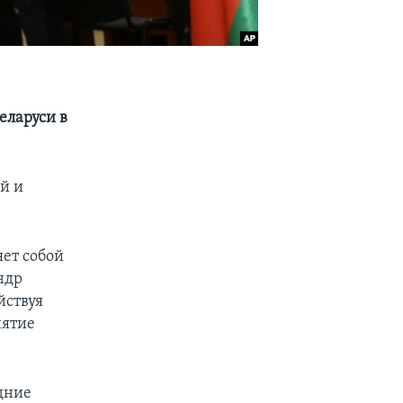
еларуси в
й и
яет собой
ндр
йствуя
нятие
едние