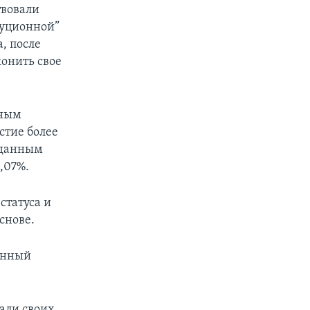
твовали
туционной”
, после
конить свое
нным
стие более
 данным
,07%.
статуса и
снове.
енный
али своих