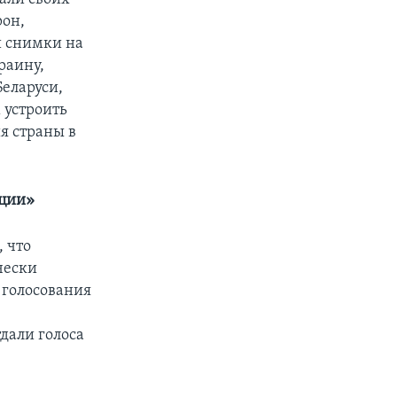
рон,
и снимки на
раину,
Беларуси,
 устроить
я страны в
ации»
 что
чески
 голосования
дали голоса