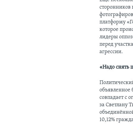
сторонников 
фотографиров
платформу «Г
которое проис
лидеры оппоз
перед участка
агрессии.
«Надо снять 
Политически
объявленное 
совпадает с 
за Светлану Т
объединённой
10,12% гражд