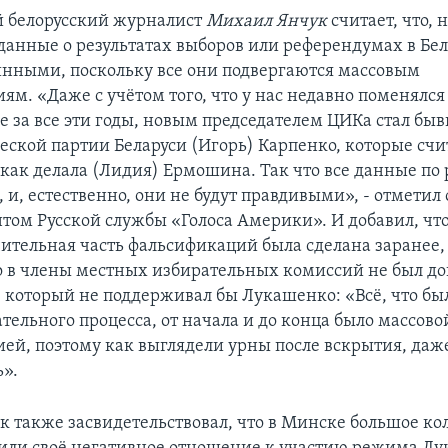
 белорусский журналист
Михаил Янчук
считает, что, 
 данные о результатах выборов или референдумах в Бел
инными, поскольку все они подвергаются массовым
ям. «Даже с учётом того, что у нас недавно поменялся
е за все эти годы, новым председателем ЦИКа стал бы
ской партии Беларуси (Игорь) Карпенко, которые сч
, как делала (Лидия) Ермошина. Так что все данные п
 и, естественно, они не будут правдивыми», - отметил о
том Русской службы «Голоса Америки». И добавил, что,
ительная часть фальсификаций была сделана заранее, 
что в члены местных избирательных комиссий не был д
, который не поддерживал бы Лукашенко: «Всё, что бы
ательного процесса, от начала и до конца было массово
ей, поэтому как выглядели урны после вскрытия, даж
ь».
 также засвидетельствовал, что в Минске большое ко