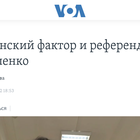
нский фактор и референ
шенко
ва
2 18:53
ься