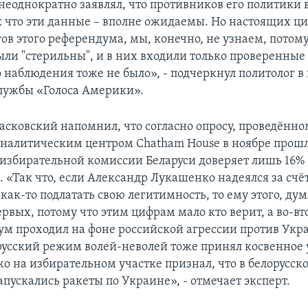
еоднократно заявлял, что противников его политики в
ак что эти данные – вполне ожидаемы. Но настоящих ц
ов этого референдума, мы, конечно, не узнаем, потому
ли "стерильны", и в них входили только проверенные
 наблюдения тоже не было», - подчеркнул политолог 
службы «Голоса Америки».
асковский напомнил, что согласно опросу, проведённо
налитическим центром Chatham House в ноябре прошл
избирательной комиссии Беларуси доверяет лишь 16%
 «Так что, если Александр Лукашенко надеялся за счёт
ак-то подлатать свою легитимность, то ему этого, дум
ервых, потому что этим цифрам мало кто верит, а во-в
ум проходил на фоне российской агрессии против Укр
русский режим волей-неволей тоже принял косвенное 
о на избирательном участке признал, что в белорусск
пускались ракеты по Украине», - отмечает эксперт.