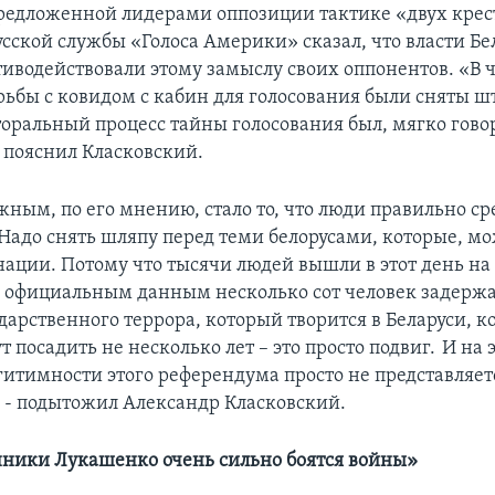
редложенной лидерами оппозиции тактике «двух крес
усской службы «Голоса Америки» сказал, что власти Бе
тиводействовали этому замыслу своих оппонентов. «В ч
рьбы с ковидом с кабин для голосования были сняты ш
торальный процесс тайны голосования был, мягко говор
- пояснил Класковский.
ным, по его мнению, стало то, что люди правильно с
«Надо снять шляпу перед теми белорусами, которые, мо
 нации. Потому что тысячи людей вышли в этот день н
о официальным данным несколько сот человек задержа
дарственного террора, который творится в Беларуси, ко
т посадить не несколько лет – это просто подвиг. И на 
егитимности этого референдума просто не представляет
- подытожил Александр Класковский.
ники Лукашенко очень сильно боятся войны»