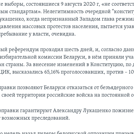
 выборы, состоявшиеся 9 августа 2020 г, «не соответс
м стандартам». Нелегитимность очередной “консти
кашенко, когда непризнанный Западом глава режима
давления массовых протестов населения, пытается уза
ребывание у власти, очевидна.
ый референдум проходил шесть дней, и, согласно да
избирательной комиссии Беларуси, в нём приняли уча
ан страны. За внесение изменений в Конституцию, по
ЦИК, высказались 65,16% проголосовавших, против – 10
равки позволяют Беларуси отказаться от безъядерного 
 своей территории российские войска на постоянной о
поправки гарантируют Александру Лукашенко пожизн
 возможных преследований.
о недель назад лидеры белорусской оппозиции призыв