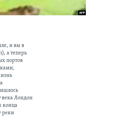
ле, и вы в
), а теперь
ых портов
иками,
жизнь
за
ришлось
9 века Лондон
к конца
у реки