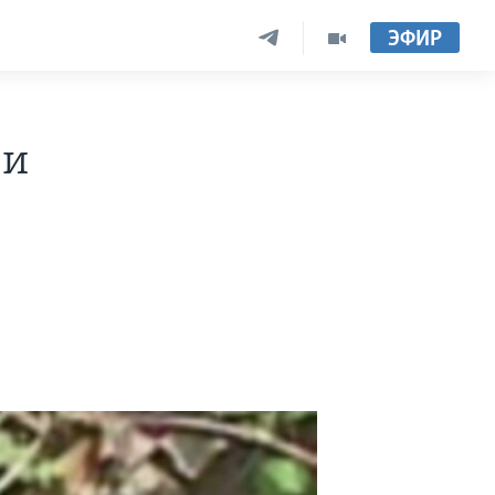
ЭФИР
 и