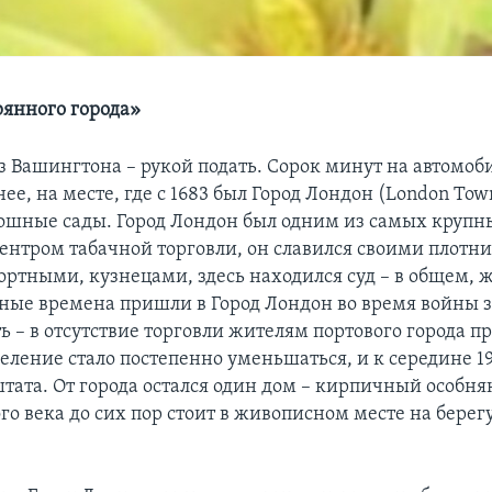
рянного города»
 Вашингтона – рукой подать. Сорок минут на автомоби
ее, на месте, где с 1683 был Город Лондон (London Town
ошные сады. Город Лондон был одним из самых крупн
ентром табачной торговли, он славился своими плотн
ортными, кузнецами, здесь находился суд – в общем, 
дные времена пришли в Город Лондон во время войны 
ь – в отсутствие торговли жителям портового города п
селение стало постепенно уменьшаться, и к середине 1
штата. От города остался один дом – кирпичный особня
го века до сих пор стоит в живописном месте на берег