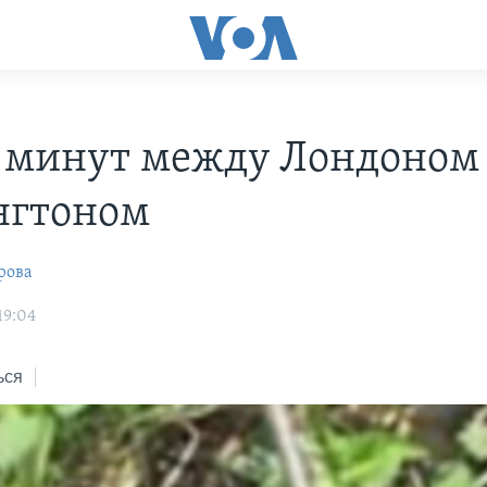
 минут между Лондоном
нгтоном
рова
19:04
ься