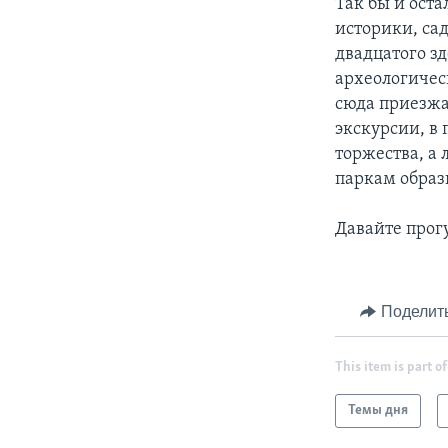
Так бы и ост
историки, са
двадцатого з
археологичес
сюда приезжа
экскурсии, в
торжества, а
паркам образ
Давайте прог
Поделит
This item is part of
Темы дня