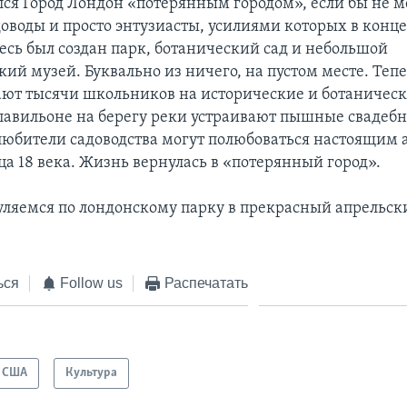
ался Город Лондон «потерянным городом», если бы не 
доводы и просто энтузиасты, усилиями которых в конце
десь был создан парк, ботанический сад и небольшой
кий музей. Буквально из ничего, на пустом месте. Теп
ют тысячи школьников на исторические и ботаничес
 павильоне на берегу реки устраивают пышные свадеб
 любители садоводства могут полюбоваться настоящим
ца 18 века. Жизнь вернулась в «потерянный город».
уляемся по лондонскому парку в прекрасный апрельск
ься
Follow us
Распечатать
США
Культура