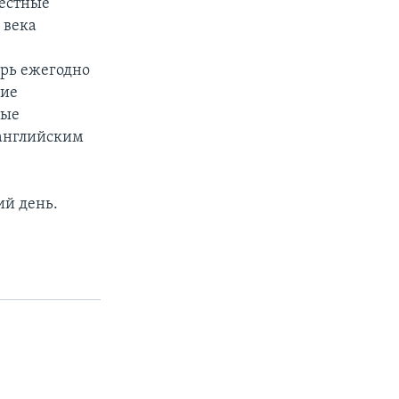
местные
 века
ерь ежегодно
кие
ные
 английским
ий день.