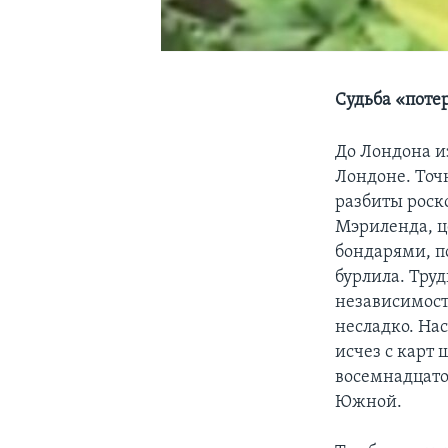
Судьба «поте
До Лондона из
Лондоне. Точн
разбиты роск
Мэриленда, ц
бондарями, п
бурлила. Тру
независимост
несладко. На
исчез с карт 
восемнадцато
Южной.