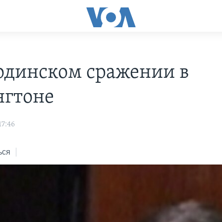
одинском сражении в
гтоне
17:46
ься