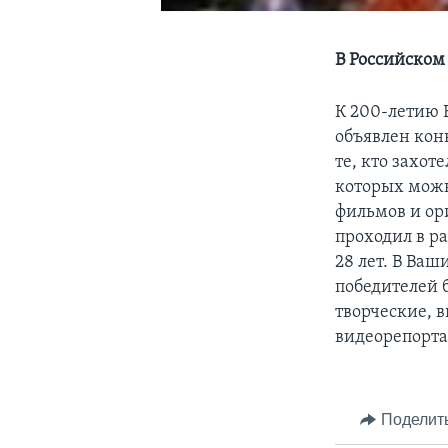
В Российском
К 200-летию 
объявлен кон
те, кто захот
которых можн
фильмов и ор
проходил в р
28 лет. В Ва
победителей 
творческие, 
видеорепорта
Поделит