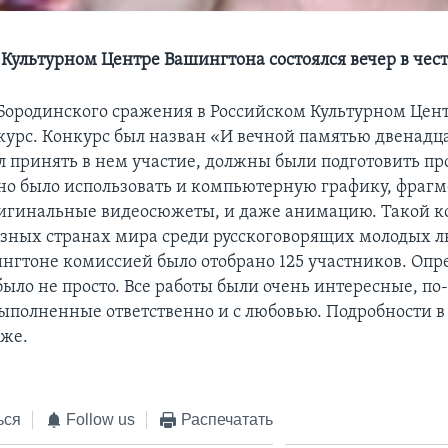
 Культурном Центре Вашингтона состоялся вечер в чес
Бородинского сражения в Российском Культурном Цен
курс. Конкурс был назван «И вечной памятью двенадца
ел принять в нем участие, должны были подготовить пр
о было использовать и компьютерную графику, фраг
игинальные видеосюжеты, и даже анимацию. Такой к
азных странах мира среди русскоговорящих молодых лю
шингтоне комиссией было отобрано 125 участников. Опр
было не просто. Все работы были очень интересные, п
выполненные ответственно и с любовью. Подробности в
же.
ься
Follow us
Распечатать