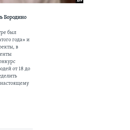
ть Бородино
тре был
того года» и
оекты, в
менты
онкурс
дей от 18 до
еделить
о-настоящему