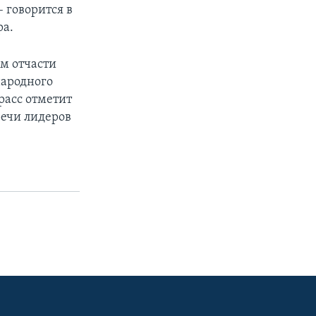
– говорится в
ра.
м отчасти
народного
расс отметит
речи лидеров