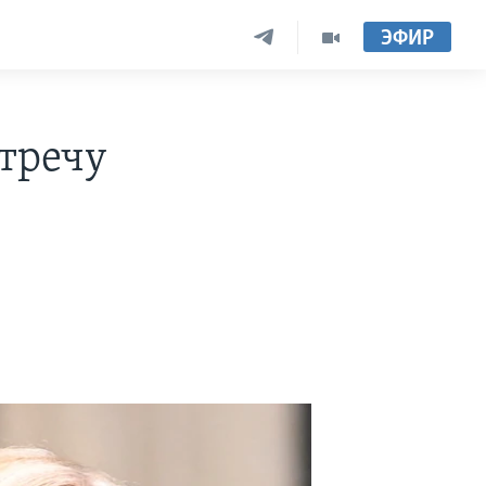
ЭФИР
стречу