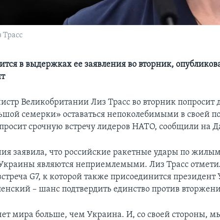
 Трасс
рится в выдержках ее заявления во вторник, опубликов
ит
стр Великобритании Лиз Трасс во вторник попросит 
ьшой семерки» оставаться непоколебимыми в своей п
просит срочную встречу лидеров НАТО, сообщили на Д
ия заявила, что российские ракетные удары по жилы
 Украины являются неприемлемыми. Лиз Трасс отметил
встреча G7, к которой также присоединится президент
енский – шанс подтвердить единство против вторжени
чет мира больше, чем Украина. И, со своей стороны, 