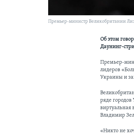
Премьер-министр Великобритании Лиз
Об этом гово
Даунинг-стр
Премьер-мини
лидеров «Бол
Украины и за
Великобритан
ряде городов
виртуальная 
Владимир Зел
«Никто не хо