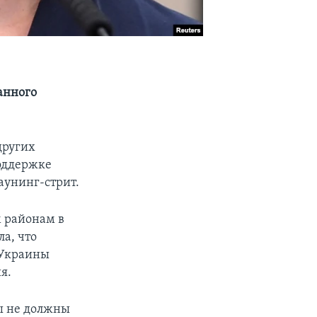
анного
других
оддержке
аунинг-стрит.
м районам в
а, что
 Украины
я.
мы не должны