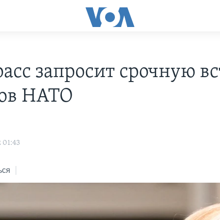
расс запросит срочную в
ов НАТО
 01:43
ься