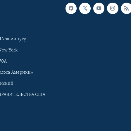
А за минуту
New York
VOA
олоса Америки»
ийский
ПРАВИТЕЛЬСТВА США