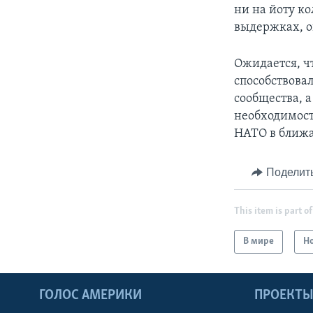
ни на йоту ко
выдержках, о
Ожидается, ч
способствова
сообщества, а
необходимост
НАТО в ближ
Поделит
This item is part of
В мире
Н
ГОЛОС АМЕРИКИ
ПРОЕКТ