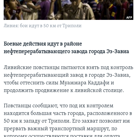
Learning English
Ливия: бои идут в 50 км от Триполи
СОЦИАЛЬНЫЕ СЕТИ
Боевые действия идут в районе
нефтеперерабатывающего завода города Эз-Завиа
Языки
Ливийские повстанцы пытаются взять под контроль
нефтеперерабатывающий завод в городе Эз-Завиа,
чтобы оттеснить силы Муаммара Каддафи и
продолжить продвижение к ливийской столице.
Повстанцы сообщают, что под их контролем
находится большая часть города, расположенного в
50 км к западу от Триполи. Его захват позволит им
прервать важный транспортный маршрут, по
которому осуществляются поставки для оплота