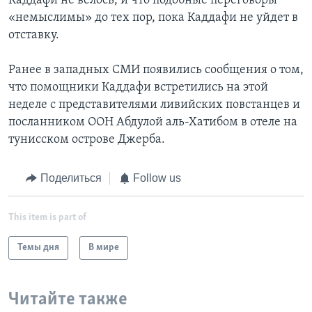
Каддафи не велось, и что подобные переговоры
«немыслимы» до тех пор, пока Каддафи не уйдет в
отставку.
Ранее в западных СМИ появились сообщения о том,
что помощники Каддафи встретились на этой
неделе с представителями ливийских повстанцев и
посланником ООН Абдулой аль-Хатибом в отеле на
тунисском острове Джерба.
Поделиться
Follow us
This item is part of
Темы дня
В мире
Читайте также