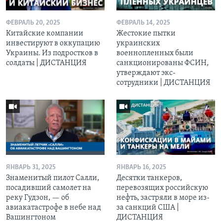
ФЕВРАЛЬ 20, 2025
ФЕВРАЛЬ 14, 2025
Китайские компании
Жестокие пытки
инвестируют в оккупацию
украинских
Украины. Из подростков в
военнопленных были
солдаты | ДИСТАНЦИЯ
санкционированы ФСИН,
утверждают экс-
сотрудники | ДИСТАНЦИЯ
ЯНВАРЬ 31, 2025
ЯНВАРЬ 16, 2025
Знаменитый пилот Салли,
Десятки танкеров,
посадивший самолет на
перевозящих российскую
реку Гудзон, — об
нефть, застряли в море из-
авиакатастрофе в небе над
за санкций США |
Вашингтоном
ДИСТАНЦИЯ