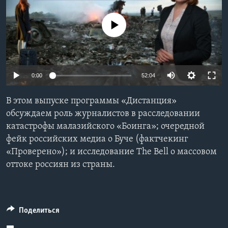
Learning English
No media source currently available
СОЦИАЛЬНЫЕ СЕТИ
0:00
52:04
Языки
В этом выпуске программы «Дистанция»
обсуждаем роль журналистов в расследовании
катастрофы малазийского «Боинга»; очередной
фейк российских медиа о Буче (фактчекинг
«Проверено»); и исследование The Bell о массовом
оттоке россиян из страны.
Поделиться