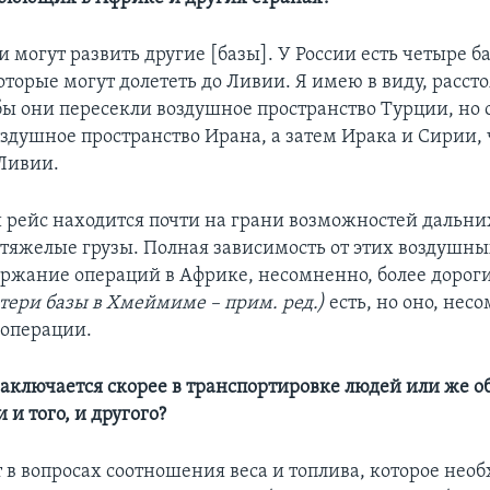
и могут развить другие [базы]. У России есть четыре б
оторые могут долететь до Ливии. Я имею в виду, расст
 бы они пересекли воздушное пространство Турции, но 
оздушное пространство Ирана, а затем Ирака и Сирии,
 Ливии.
й рейс находится почти на грани возможностей дальни
тяжелые грузы. Полная зависимость от этих воздушны
ержание операций в Африке, несомненно, более дорог
тери базы в Хмеймиме – прим. ред.)
есть, но оно, нес
 операции.
заключается скорее в транспортировке людей или же о
 и того, и другого?
т в вопросах соотношения веса и топлива, которое нео