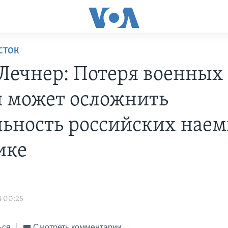
СТОК
Лечнер: Потеря военных 
 может осложнить
льность российских нае
ике
4 00:25
ься
Смотреть комментарии