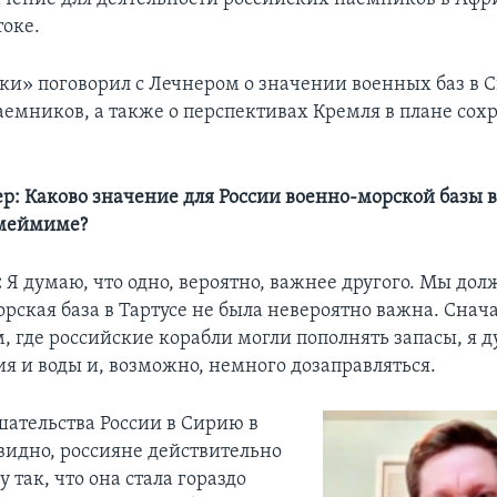
оке.
ки» поговорил с Лечнером о значении военных баз в 
наемников, а также о перспективах Кремля в плане сох
р: Каково значение для России военно-морской базы в
Хмеймиме?
:
Я думаю, что одно, вероятно, важнее другого. Мы до
рская база в Тартусе не была невероятно важна. Снач
, где российские корабли могли пополнять запасы, я 
ия и воды и, возможно, немного дозаправляться.
шательства России в Сирию в
евидно, россияне действительно
у так, что она стала гораздо