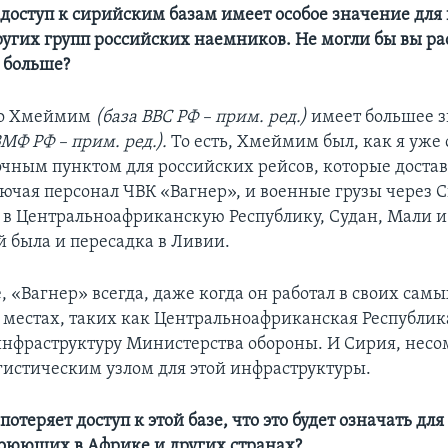
 доступ к сирийским базам имеет особое значение для
ругих групп российских наемников. Не могли бы вы ра
 больше?
что Хмеймим
(база ВВС РФ – прим. ред.)
имеет большее з
ВМФ РФ – прим. ред.).
То есть, Хмеймим был, как я уже 
очным пунктом для российских рейсов, которые доста
лючая персонал ЧВК «Вагнер», и военные грузы через 
 в Центральноафриканскую Республику, Судан, Мали и
й была и пересадка в Ливии.
 «Вагнер» всегда, даже когда он работал в своих самы
местах, таких как Центральноафриканская Республика
инфраструктуру Министерства обороны. И Сирия, несо
истическим узлом для этой инфраструктуры.
 потеряет доступ к этой базе, что это будет означать дл
оюющих в Африке и других странах?