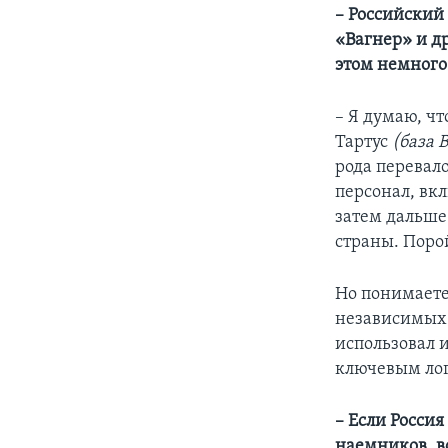
– Российский
«Вагнер» и д
этом немного
– Я думаю, 
Тартус
(база 
рода перевал
персонал, вк
затем дальше
страны. Поро
Но понимаете,
независимых 
использовал 
ключевым лог
– Если Россия
наемников, в