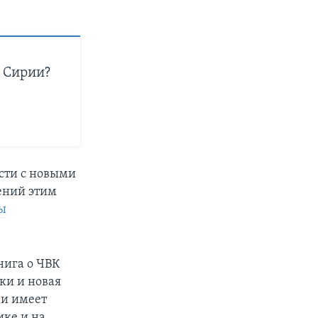
в Сирии?
сти с новыми
дений этим
ы
нига о ЧВК
ки и новая
ии имеет
ике и на