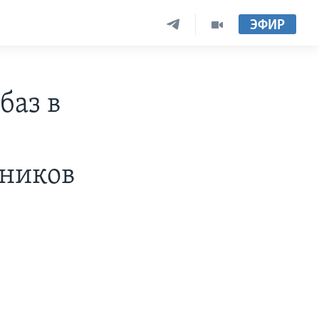
ЭФИР
баз в
мников