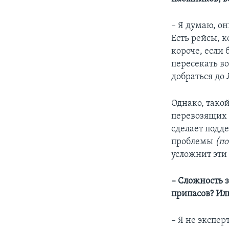
– Я думаю, он
Есть рейсы, к
короче, если
пересекать в
добраться до
Однако, тако
перевозящих 
сделает подд
проблемы
(по
усложнит эти
– Сложность 
припасов? Или
– Я не экспер