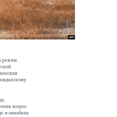
ла режим
еской
наносили
ражданскому
да,
озник вопрос
ус и авиабазы