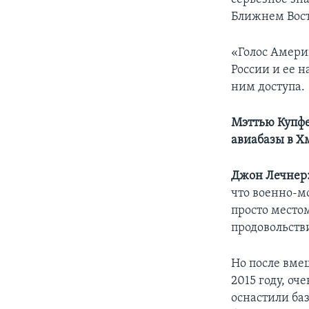
Ближнем Вост
«Голос Амери
России и ее 
ним доступа.
Мэттью Купфе
авиабазы в 
Джон Лечнер
что военно-мо
просто местом
продовольств
Но после вме
2015 году, оч
оснастили баз