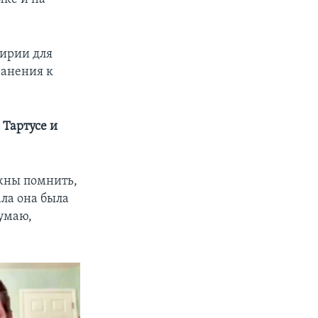
Сирии для
ранения к
 Тартусе и
лжны помнить,
ала она была
думаю,