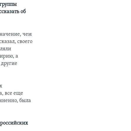
 группы
ссказать об
начение, чем
сказал, своего
вляли
Сирию, а
 другие
х
, все еще
мненно, была
я российских