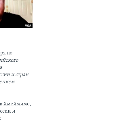
ря по
сийского
в
ссии и стран
чением
у в Хмеймиме,
ссии и
.