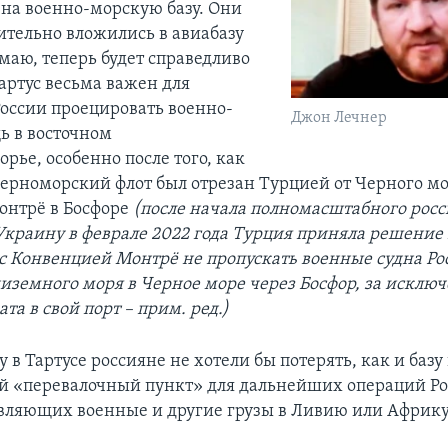
 на военно-морскую базу. Они
ительно вложились в авиабазу
аю, теперь будет справедливо
Тартус весьма важен для
России проецировать военно-
Джон Лечнер
 в восточном
рье, особенно после того, как
ерноморский флот был отрезан Турцией от Черного мо
онтрё в Босфоре
(после начала полномасштабного рос
Украину в феврале 2022 года Турция приняла решение 
 с Конвенцией Монтрё не пропускать военные судна Ро
иземного моря в Черное море через Босфор, за исклю
ата в свой порт – прим. ред.)
у в Тартусе россияне не хотели бы потерять, как и баз
й «перевалочный пункт» для дальнейших операций Ро
авляющих военные и другие грузы в Ливию или Африку