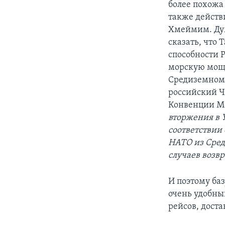
более похожа
также действ
Хмеймим. Дум
сказать, что 
способности 
морскую мощь
Средиземномо
российский Ч
Конвенции М
вторжения в 
соответствии
НАТО из Сред
случаев возвр
И поэтому баз
очень удобны
рейсов, дост