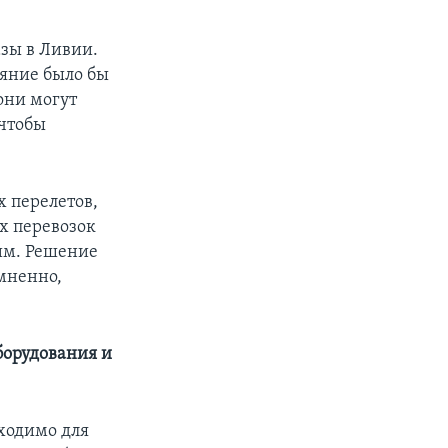
азы в Ливии.
ояние было бы
они могут
 чтобы
х перелетов,
х перевозок
им. Решение
омненно,
борудования и
бходимо для