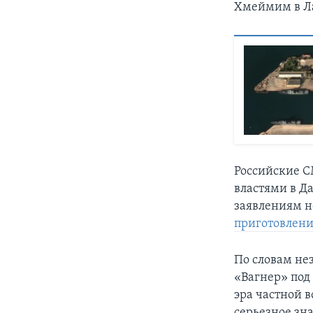
Хмеймим в Ла
Российские С
властями в Д
заявлениям н
приготовлени
По словам не
«Вагнер» под
эра частной в
серьезное зн