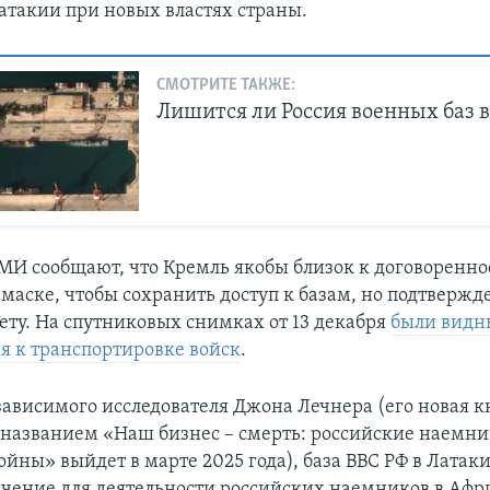
такии при новых властях страны.
СМОТРИТЕ ТАКЖЕ:
Лишится ли Россия военных баз 
МИ сообщают, что Кремль якобы близок к договоренно
амаске, чтобы сохранить доступ к базам, но подтверж
ету. На спутниковых снимках от 13 декабря
были видн
я к транспортировке войск
.
зависимого исследователя Джона Лечнера (его новая к
 названием «Наш бизнес – смерть: российские наемни
ойны» выйдет в марте 2025 года), база ВВС РФ в Латак
ачение для деятельности российских наемников в Афр