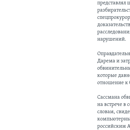
представлял 
разбирательс
спецпрокурор
доказательст
расследовани
нарушений.
Оправдательн
Дарема и затр
обвинительны
которые давн
отношение к 
Сассмана обв
на встрече в 
словам, свид
компьютерным
российским 