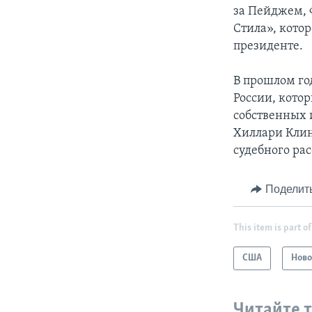
за Пейджем, 
Стила», кото
президенте.
В прошлом го
России, кото
собственных 
Хиллари Клин
судебного ра
Поделит
This item is part of
США
Ново
Читайте 