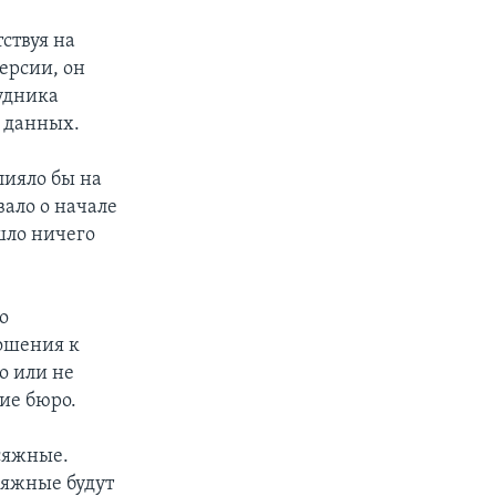
тствуя на
версии, он
рудника
 данных.
лияло бы на
вало о начале
шло ничего
о
ошения к
ло или не
ие бюро.
сяжные.
сяжные будут