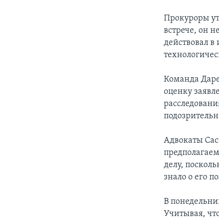
Прокуроры утв
встрече, он н
действовал в 
технологичес
Команда Дарем
оценку заявл
расследования
подозрительн
Адвокаты Сасс
предполагаем
делу, посколь
знало о его 
В понедельни
Учитывая, чт