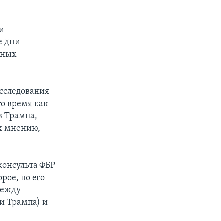
ти
е дни
жных
асследования
то время как
в Трампа,
их мнению,
консульта ФБР
орое, по его
между
и Трампа) и