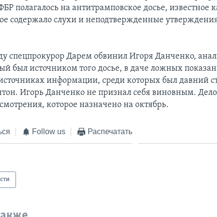
ФБР полагалось на антитрамповское досье, известное к
рое содержало слухи и неподтвержденные утверждени
ду спецпрокурор Дарем обвинил Игоря Данченко, анал
рый был источником того досье, в даче ложных показан
источниках информации, среди которых был давний 
тон. Игорь Данченко не признал себя виновным. Дел
ссмотрения, которое назначено на октябрь.
ься
Follow us
Распечатать
сти
также