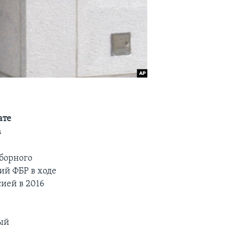
ате
а
борного
ий ФБР в ходе
ией в 2016
рый