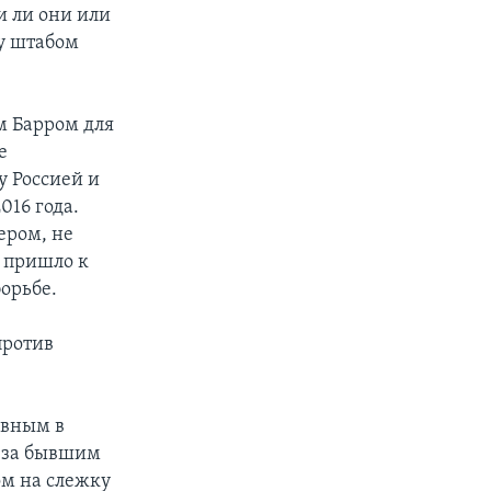
и ли они или
у штабом
м Барром для
е
 Россией и
016 года.
ером, не
я пришло к
орьбе.
против
овным в
Р за бывшим
м на слежку