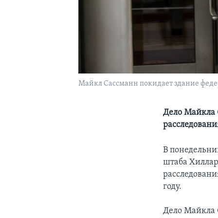
Майкл Сассманн покидает здание федера
Дело Майкла 
расследовани
В понедельни
штаба Хиллар
расследовани
году.
Дело Майкла 