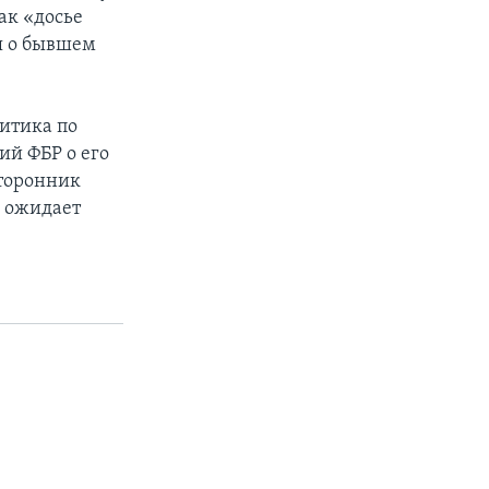
ак «досье
я о бывшем
итика по
ий ФБР о его
сторонник
о ожидает