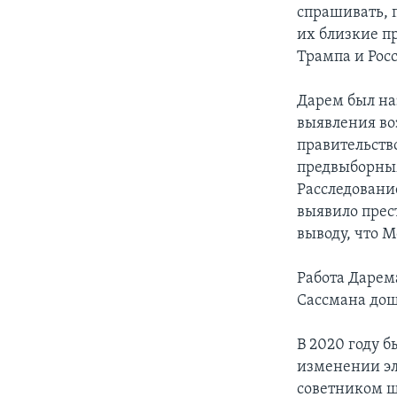
спрашивать, 
их близкие п
Трампа и Рос
Дарем был на
выявления во
правительств
предвыборным
Расследовани
выявило прес
выводу, что 
Работа Дарема
Сассмана дош
В 2020 году 
изменении эл
советником ш