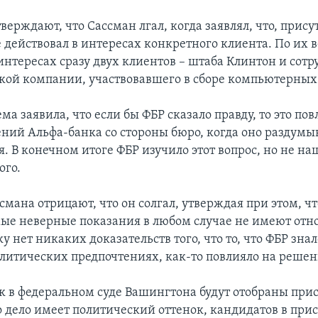
ерждают, что Сассман лгал, когда заявлял, что, прису
е действовал в интересах конкретного клиента. По их 
интересах сразу двух клиентов – штаба Клинтон и сот
кой компании, участвовавшего в сборе компьютерных
а заявила, что если бы ФБР сказало правду, то это пов
ений Альфа-банка со стороны бюро, когда оно раздумы
. В конечном итоге ФБР изучило этот вопрос, но не на
ого.
мана отрицают, что он солгал, утверждая при этом, чт
ые неверные показания в любом случае не имеют отн
ку нет никаких доказательств того, что то, что ФБР зна
политических предпочтениях, как-то повлияло на решен
к в федеральном суде Вашингтона будут отобраны при
о дело имеет политический оттенок, кандидатов в при