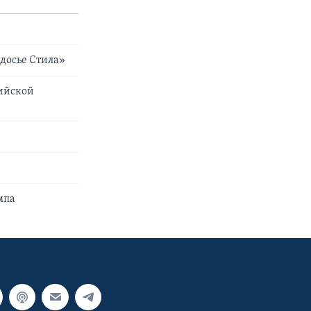
досье Стила»
сийской
мпа