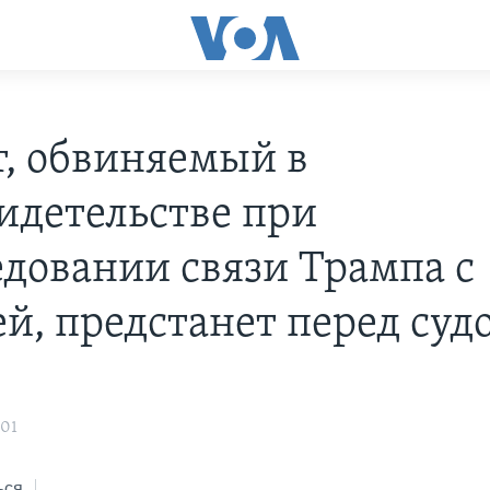
, обвиняемый в
идетельстве при
едовании связи Трампа с
ей, предстанет перед суд
s
:01
ься