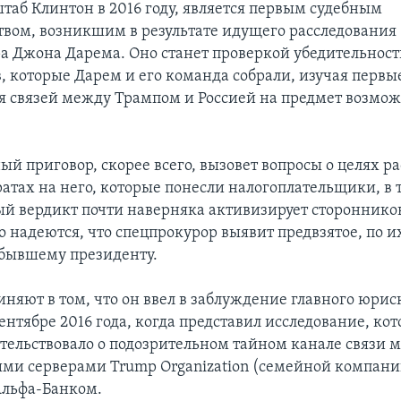
штаб Клинтон в 2016 году, является первым судебным
твом, возникшим в результате идущего расследования
а Джона Дарема. Оно станет проверкой убедительнос
в, которые Дарем и его команда собрали, изучая первы
я связей между Трампом и Россией на предмет возмо
ый приговор, скорее всего, вызовет вопросы о целях р
атах на него, которые понесли налогоплательщики, в 
й вердикт почти наверняка активизирует стороннико
о надеются, что спецпрокурор выявит предвзятое, по 
бывшему президенту.
иняют в том, что он ввел в заблуждение главного юрис
сентябре 2016 года, когда представил исследование, кот
етельствовало о подозрительном тайном канале связи 
и серверами Trump Organization (семейной компани
Альфа-Банком.