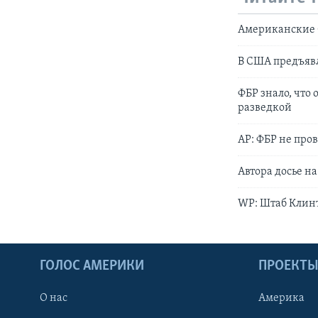
Американские 
В США предъявл
ФБР знало, что
разведкой
AP: ФБР не про
Автора досье н
WP: Штаб Клин
ГОЛОС АМЕРИКИ
ПРОЕКТ
О нас
Америка