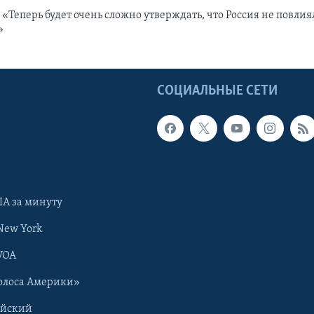
«Теперь будет очень сложно утверждать, что Россия не повлия
»
Ы
СОЦИАЛЬНЫЕ СЕТИ
А за минуту
New York
VOA
олоса Америки»
ийский