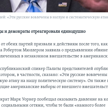
лей: «Эти русские вовлечены в наглую и систематическую ата
ы и демократы отреагировали единодушно
от обеих партий призвали к действиям после того, как
а Робертом Мюллером заявила о предъявлении обвине
уличенных в незаконном вмешательстве в американск
еспубликанский спикер Палаты представителей опубли
котором, в частности, сказано: «Эти русские вовлечены
кую атаку на нашу политическую систему». Он также 
ущие американские выборы от внешнего вмешательст
крат Марк Уорнер пообещал оказывать давление на к
социальными сетями, чтобы те были «намного более