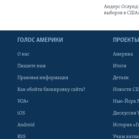
Андерс Ослунд: 
выборов в США
ГОЛОС АМЕРИКИ
ПРОЕКТ
О нас
Америка
Пишите нам
Итоги
Правовая информация
Детали
Как обойти блокировку сайта?
Новости СШ
VOA+
Нью-Йорк 
iOS
Дискуссия 
Android
История «Г
RSS
Учим англ