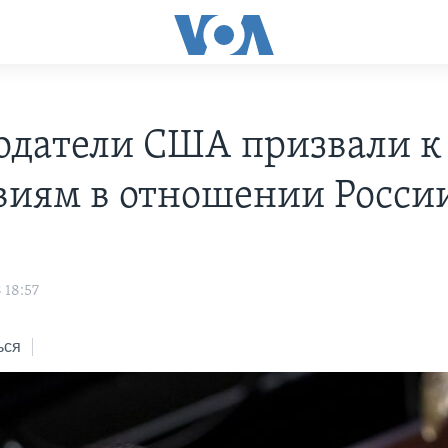
одатели США призвали к
виям в отношении Росси
 18:57
ься