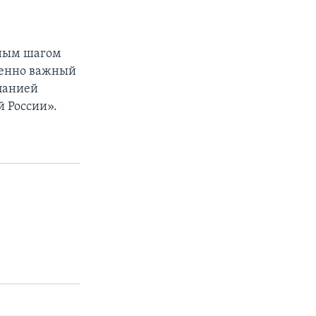
ьным шагом
ненно важный
мпанией
 России».