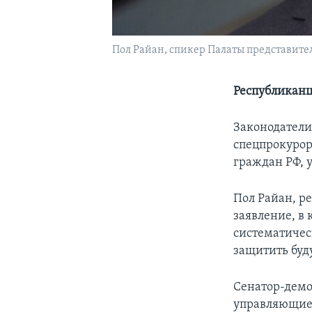
Пол Райан, спикер Палаты представите
Республиканц
Законодатели 
спецпрокурор
граждан РФ, 
Пол Райан, р
заявление, в 
систематичес
защитить буд
Сенатор-демо
управляющие 