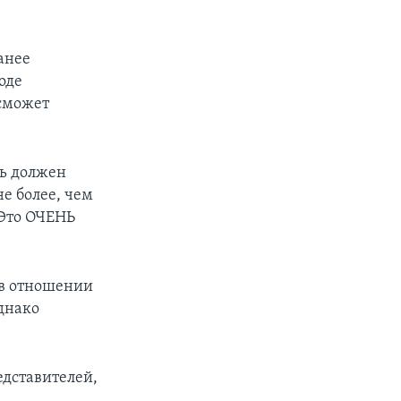
анее
оде
 сможет
рь должен
не более, чем
«Это ОЧЕНЬ
 в отношении
однако
едставителей,