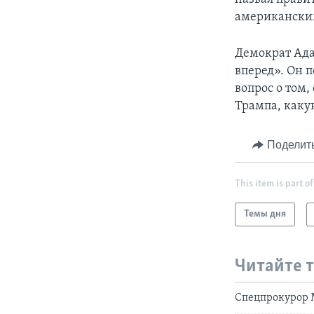
американски
Демократ Ад
вперед». Он 
вопрос о том
Трампа, каку
Поделит
This item is part of
Темы дня
Читайте 
Спецпрокурор 