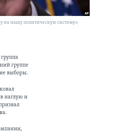
ку на нашу политическую систему»
 группа
ний группе
ие выборы.
ковал
 в наглую и
призвал
ва.
омпании,