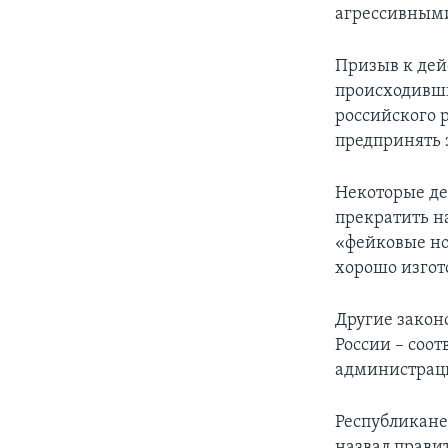
агрессивными
Призыв к дей
происходивши
российского 
предпринять 
Некоторые де
прекратить на
«фейковые но
хорошо изгот
Другие закон
России – соо
администраци
Республикане
назвал прави