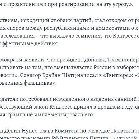
 и проактивными при реагировании на эту угрозу».
ствиям, исходящий от обеих партий, стал отходом от р
х споров между республиканцами и демократами о х
расследования – что вызывало сомнения, что Конгресс
эффективные действия.
мократы заявили, что президент Дональд Трамп тепе
стаивать на том, что вмешательство России в выборы 
вости». Сенатор Брайан Шатц написал в «Твиттере»: 
овленная фальшивка».
одатели потребовали немедленного введения санкций
тветствующий закон Конгресс принял в прошлом году, 
я Трампа не имплементировала его.
ц Девин Нунес, глава Комитета по разведке Палаты пр
тельство президента РФ Владимира Путина – «угрозой