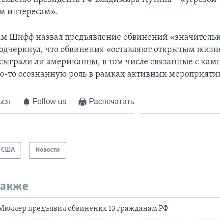
м интересам».
ам Шифф назвал предъявление обвинений «значител
подчеркнул, что обвинения «оставляют открытым жиз
, сыграли ли американцы, в том числе связанные с ка
ю-то осознанную роль в рамках активных мероприятий
ься
Follow us
Распечатать
США
Новости
также
Мюллер предъявил обвинения 13 гражданам РФ