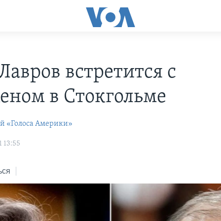
Лавров встретится с
еном в Стокгольме
ей «Голоса Америки»
 13:55
ься