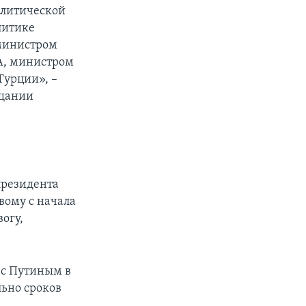
олитической
литике
 министром
А, министром
Турции», –
ещании
 президента
вому с начала
огу,
 с Путиным в
ьно сроков