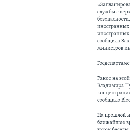
«Запланирова
службы с вер
безопасности
иностранных 
иностранных 
сообщила Зах
министров ин
Госдепартаме
Ранее на этой
Владимира Пу
концентрации
сообщило Blo
На прошлой н
ближайшее вр
такой беседы,