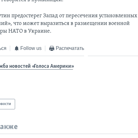
утин предостерег Запад от пересечения установленных
ий», что может выразиться в размещении военной
ры НАТО в Украине.
ься
Follow us
Распечатать
жба новостей «Голоса Америки»
овости
также