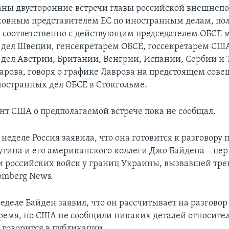
ны двусторонние встречи главы российской внешнеп
ховным представителем ЕС по иностранным делам, по
, соответственно с действующим председателем ОБСЕ
дел Швеции, генсекретарем ОБСЕ, госсекретарем СШ
дел Австрии, Британии, Венгрии, Испании, Сербии и 
арова, говоря о графике Лаврова на предстоящем сов
остранных дел ОБСЕ в Стокгольме.
нт США о предполагаемой встрече пока не сообщал.
 неделе Россия заявила, что она готовится к разговору
тина и его американского коллеги Джо Байдена – пер
 российских войск у границ Украины, вызвавшей трев
omberg News.
еделе Байден заявил, что он рассчитывает на разговор
емя, но США не сообщили никаких деталей относител
 говорится в публикации.