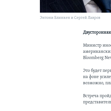
Энтони Блинкен и Сергей Лавров
Двусторонняя
Министр инос
американским
Bloomberg Ne
Это будет пе
на фоне усиле
возможно, пл
Встреча прой
представител