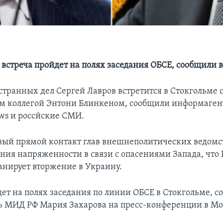
 встреча пройдет на полях заседания ОБСЕ, сообщили 
транных дел Сергей Лавров встретится в Стокгольме 
 коллегой Энтони Блинкеном, сообщили информаген
ws и россйские СМИ.
рвый прямой контакт глав внешнеполитических ведомст
ния напряженности в связи с опасениями Запада, что 
анирует вторжение в Украину.
дет на полях заседания по линии ОБСЕ в Стокгольме, 
ь МИД РФ Мария Захарова на пресс-конференции в Мо