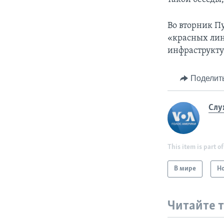
Во вторник П
«красных лин
инфраструкту
Поделит
Слу
This item is part of
В мире
Н
Читайте 