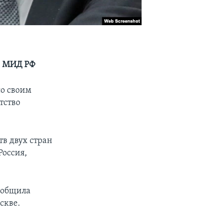
в МИД РФ
со своим
тство
в двух стран
Россия,
сообщила
скве.