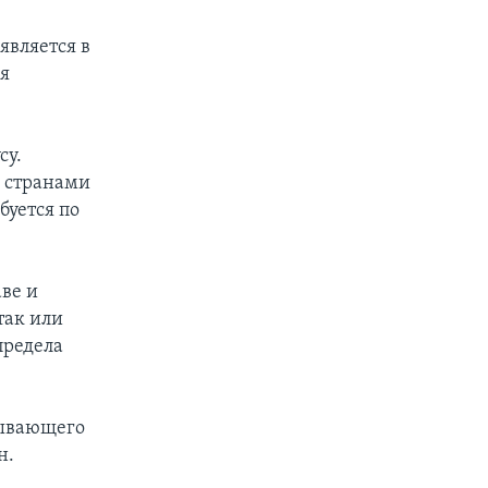
оявляется в
бя
су.
 странами
буется по
ве и
так или
предела
пывающего
н.