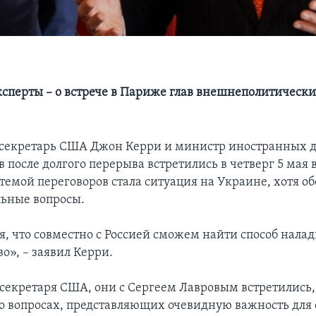
ксперты – о встрече в Париже глав внешнеполитически
секретарь США Джон Керри и министр иностранных д
 после долгого перерыва встретились в четверг 5 мая 
темой переговоров стала ситуация на Украине, хотя о
льные вопросы.
, что совместно с Россией сможем найти способ налад
о», – заявил Керри.
ссекретаря США, они с Сергеем Лавровым встретились,
 о вопросах, представляющих очевидную важность дл