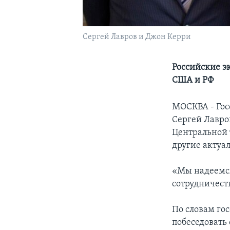
Сергей Лавров и Джон Керри
Российские э
США и РФ
МОСКВА - Гос
Сергей Лавров
Центральной 
другие актуа
«Мы надеемся
сотрудничеств
По словам го
побеседовать