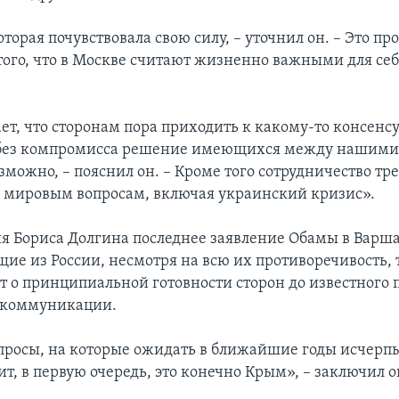
оторая почувствовала свою силу, – уточнил он. – Это пр
того, что в Москве считают жизненно важными для се
.
т, что сторонам пора приходить к какому-то консенсу
 без компромисса решение имеющихся между нашими
можно, – пояснил он. – Кроме того сотрудничество тре
 мировым вопросам, включая украинский кризис».
ия Бориса Долгина последнее заявление Обамы в Варша
щие из России, несмотря на всю их противоречивость, 
ят о принципиальной готовности сторон до известного 
 коммуникации.
опросы, на которые ожидать в ближайшие годы исчер
оит, в первую очередь, это конечно Крым», – заключил о