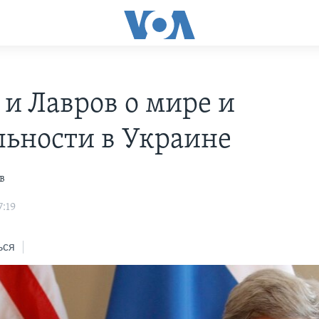
 и Лавров о мире и
льности в Украине
в
7:19
ься