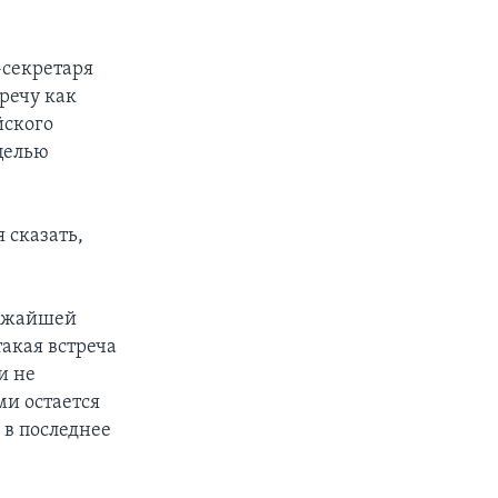
-секретаря
речу как
йского
целью
я сказать,
лижайшей
такая встреча
и не
ми остается
в последнее