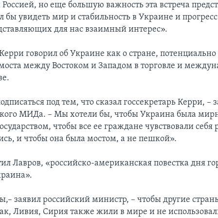
Россией, но еще большую важность эта встреча предст
ел бы увидеть мир и стабильность в Украине и прогресс
едставляющих для нас взаимный интерес».
 Керри говорил об Украине как о стране, потенциально
 моста между Востоком и Западом в торговле и между
ве.
дписаться под тем, что сказал госсекретарь Керри, – з
ского МИДа. – Мы хотели бы, чтобы Украина была мир
осударством, чтобы все ее граждане чувствовали себя
сь, и чтобы она была мостом, а не пешкой».
тил Лавров, «российско-американская повестка дня го
краина».
ы,– заявил российский министр, – чтобы другие страны
рак, Ливия, Сирия также жили в мире и не использовал