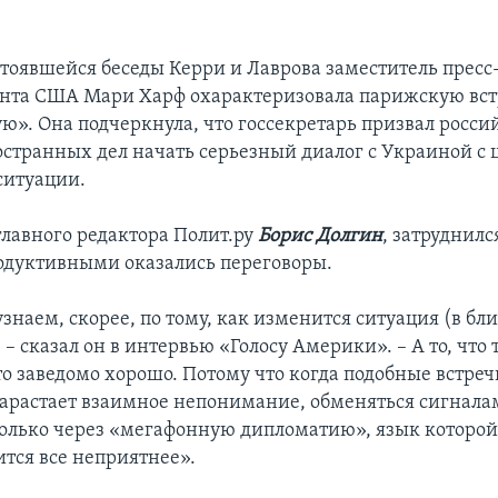
стоявшейся беседы Керри и Лаврова заместитель пресс
нта США Мари Харф охарактеризовала парижскую вст
ю». Она подчеркнула, что госсекретарь призвал росси
странных дел начать серьезный диалог с Украиной с 
ситуации.
главного редактора Полит.ру
Борис Долгин
, затруднилс
одуктивными оказались переговоры.
узнаем, скорее, по тому, как изменится ситуация (в б
 – сказал он в интервью «Голосу Америки». – А то, что 
то заведомо хорошо. Потому что когда подобные встреч
нарастает взаимное непонимание, обменяться сигнала
лько через «мегафонную дипломатию», язык которой 
ится все неприятнее».