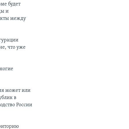
рме будет
ды и
акты между
угурации
не, что уже
многие
сия может или
ублик в
одство России
рриторию