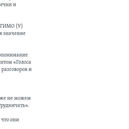
Чечни и
МГИМО (У)
я значение
мопонимание
ентом «Голоса
 разговоров и
 же не можем
трудничать».
 что они