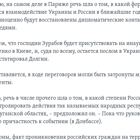
, на самом деле в Париже речь шла о том, в какой фо
ся взаимодействие Украины и России в ближайшие го
лноценно будут восстановлены дипломатические конт
едями.
м, что господин Зурабов будет присутствовать на ина
ко в Киеве, и, судя по всему, остается послом в Украи
нстатировал Долгин.
тавляется, в ходе переговоров могли быть затронуты 
енты.
, речь в числе прочего шла о том, в какой степени Рос
тролировать действия так называемых народных респ
ганской областях, – предположил он. – Пока что руков
 причастность к событиям (в Донбассе).
роны, факт проникновения российских граждан на те