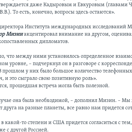
верждается даже Кадыровым и Евкуровым (главами 
.В.). То есть, конечно, вопросы здесь остаются».
 директора Института международных исследований 
ор Мизин
акцентировал внимание на другом, оценива
копоставленных дипломатов.
о, что между ними установилось определенное взаи
ном уровне, – подчеркнул он в разговоре с корреспонд
В прошлом у них было большое количество телефонных
ч, и это сыграло свою позитивную роль».
тся, прошедшая встреча могла быть полезной.
лучае она была необходимой, – дополнил Мизин. – Мы
от друга на разные планеты, все равно нам придется со
, в какой-то степени и США придется согласиться с тем,
же с другой Россией.