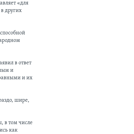
авляет «для
 в других
 способной
народном
аявил в ответ
ным и
 равными и их
раздо, шире,
, в том числе
ись как