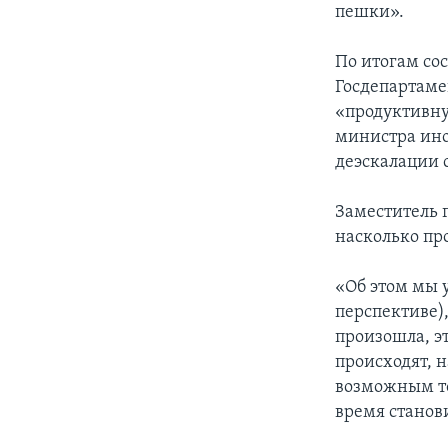
пешки».
По итогам со
Госдепартаме
«продуктивну
министра ино
деэскалации 
Заместитель 
насколько пр
«Об этом мы 
перспективе),
произошла, э
происходят, 
возможным то
время станов