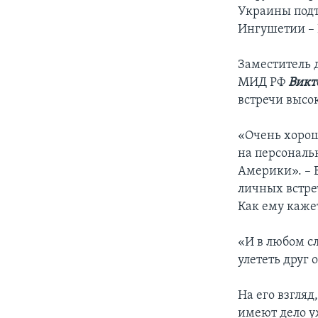
Украины подт
Ингушетии – В
Заместитель
МИД РФ
Викт
встречи высо
«Очень хорош
на персональ
Америки». – 
личных встре
Как ему каже
«И в любом с
улететь друг 
На его взгляд
имеют дело у