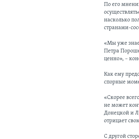
По его мнению
осуществлять
насколько по
странами-сос
«Мы уже знае
Петра Порошен
ценно», – ко
Как ему предс
спорные мом
«Скорее всего
не может кон
Донецкой и Лу
отрицает свою
С другой сто