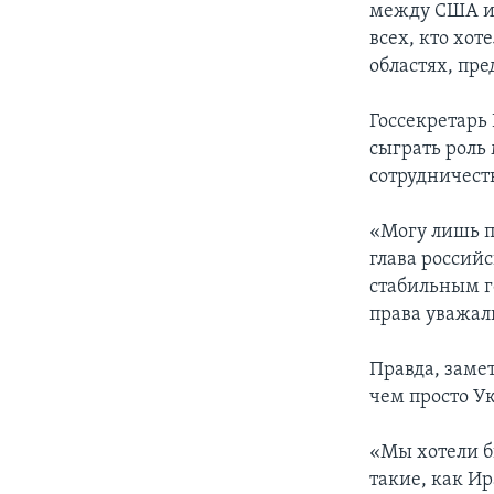
между США и 
всех, кто хот
областях, пр
Госсекретарь
сыграть роль
сотрудничест
«Могу лишь по
глава россий
стабильным г
права уважали
Правда, заме
чем просто У
«Мы хотели б
такие, как И