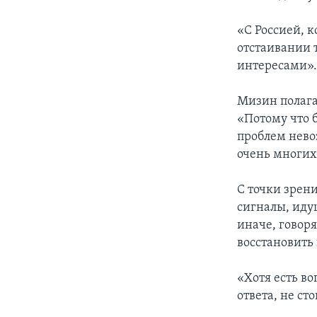
«С Россией, к
отстаивании 
интересами»
Мизин полагае
«Потому что
проблем невоз
очень многих
С точки зрен
сигналы, иду
иначе, говор
восстановить
«Хотя есть в
ответа, не ст