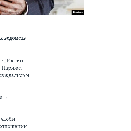
х ведомств
ел России
в Париже.
бсуждались и
ить
 чтобы
я отношений