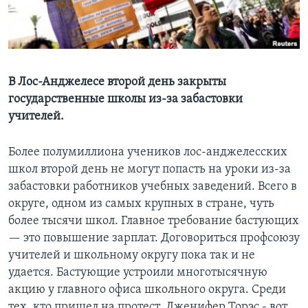
Learning English
СОЦИАЛЬНЫЕ СЕТИ
В Лос-Анджелесе второй день закрыты
государственные школы из-за забастовки
учителей.
Языки
Более полумиллиона учеников лос-анджелесских
школ второй день не могут попасть на уроки из-за
забастовки работников учебных заведений. Всего в
округе, одном из самых крупных в стране, чуть
более тысячи школ. Главное требование бастующих
— это повышение зарплат. Договориться профсоюзу
учителей и школьному округу пока так и не
удается. Бастующие устроили многотысячную
акцию у главного офиса школьного округа. Среди
тех, кто пришел на протест, Дженифер Торэс - вот