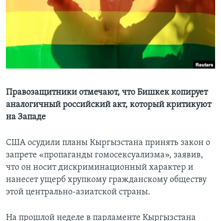
Learning English
СОЦИАЛЬНЫЕ СЕТИ
Языки
Правозащитники отмечают, что Бишкек копирует
аналогичный российский акт, который критикуют
на Западе
США осудили планы Кыргызстана принять закон о
запрете «пропаганды гомосексуализма», заявив,
что он носит дискриминационный характер и
нанесет ущерб хрупкому гражданскому обществу
этой центрально-азиатской страны.
На прошлой неделе в парламенте Кыргызстана