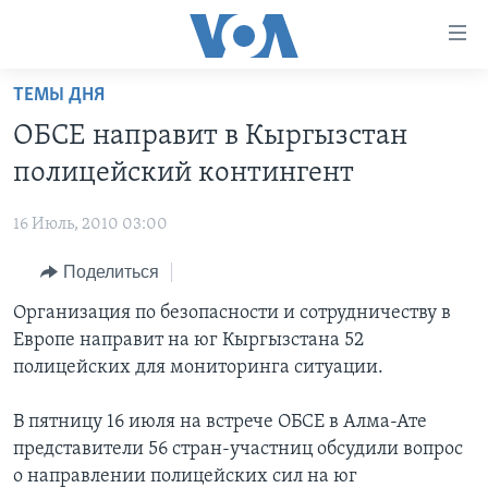
Линки
доступности
Перейти
ТЕМЫ ДНЯ
на
ГЛАВНОЕ
ОБСЕ направит в Кыргызстан
основной
ПРОГРАММЫ
контент
полицейский контингент
ПРОЕКТЫ
Перейти
АМЕРИКА
к
16 Июль, 2010 03:00
ЭКСПЕРТИЗА
НОВОСТИ ЗА МИНУТУ
УЧИМ АНГЛИЙСКИЙ
основной
Поделиться
ИНТЕРВЬЮ
ИТОГИ
НАША АМЕРИКАНСКАЯ ИСТОРИЯ
навигации
Перейти
ФАКТЫ ПРОТИВ ФЕЙКОВ
Организация по безопасности и сотрудничеству в
ПОЧЕМУ ЭТО ВАЖНО?
А КАК В АМЕРИКЕ?
в
Европе направит на юг Кыргызстана 52
ЗА СВОБОДУ ПРЕССЫ
ДИСКУССИЯ VOA
АРТЕФАКТЫ
поиск
полицейских для мониторинга ситуации.
УЧИМ АНГЛИЙСКИЙ
ДЕТАЛИ
АМЕРИКАНСКИЕ ГОРОДКИ
В пятницу 16 июля на встрече ОБСЕ в Алма-Ате
ВИДЕО
НЬЮ-ЙОРК NEW YORK
ТЕСТЫ
представители 56 стран-участниц обсудили вопрос
ПОДПИСКА НА НОВОСТИ
АМЕРИКА. БОЛЬШОЕ ПУТЕШЕСТВИЕ
о направлении полицейских сил на юг