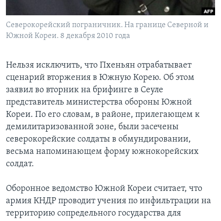
Learning English
Северокорейский пограничник. На границе Северной и
Южной Кореи. 8 декабря 2010 года
СОЦИАЛЬНЫЕ СЕТИ
Нельзя исключить, что Пхеньян отрабатывает
сценарий вторжения в Южную Корею. Об этом
заявил во вторник на брифинге в Сеуле
Языки
представитель министерства обороны Южной
Кореи. По его словам, в районе, прилегающем к
демилитаризованной зоне, были засечены
северокорейские солдаты в обмундировании,
весьма напоминающем форму южнокорейских
солдат.
Оборонное ведомство Южной Кореи считает, что
армия КНДР проводит учения по инфильтрации на
территорию сопредельного государства для