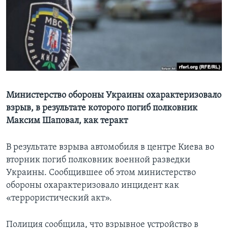
Learning English
СОЦИАЛЬНЫЕ СЕТИ
Языки
Министерство обороны Украины охарактеризовало
взрыв, в результате которого погиб полковник
Максим Шаповал, как теракт
В результате взрыва автомобиля в центре Киева во
вторник погиб полковник военной разведки
Украины. Сообщившее об этом министерство
обороны охарактеризовало инцидент как
«террористический акт».
Полиция сообщила, что взрывное устройство в