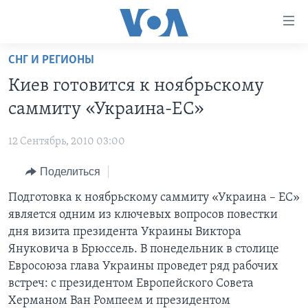
Линки
доступности
Перейти
СНГ И РЕГИОНЫ
на
ГЛАВНОЕ
Киев готовится к ноябрьскому
основной
ПРОГРАММЫ
контент
саммиту «Украина-ЕС»
ПРОЕКТЫ
Перейти
АМЕРИКА
к
12 Сентябрь, 2010 03:00
ЭКСПЕРТИЗА
НОВОСТИ ЗА МИНУТУ
УЧИМ АНГЛИЙСКИЙ
основной
Поделиться
ИНТЕРВЬЮ
ИТОГИ
НАША АМЕРИКАНСКАЯ ИСТОРИЯ
навигации
Перейти
ФАКТЫ ПРОТИВ ФЕЙКОВ
Подготовка к ноябрьскому саммиту «Украина – ЕС»
ПОЧЕМУ ЭТО ВАЖНО?
А КАК В АМЕРИКЕ?
в
является одним из ключевых вопросов повестки
ЗА СВОБОДУ ПРЕССЫ
ДИСКУССИЯ VOA
АРТЕФАКТЫ
поиск
дня визита президента Украины Виктора
УЧИМ АНГЛИЙСКИЙ
ДЕТАЛИ
АМЕРИКАНСКИЕ ГОРОДКИ
Януковича в Брюссель. В понедельник в столице
Евросоюза глава Украины проведет ряд рабочих
ВИДЕО
НЬЮ-ЙОРК NEW YORK
ТЕСТЫ
встреч: с президентом Европейского Совета
ПОДПИСКА НА НОВОСТИ
АМЕРИКА. БОЛЬШОЕ ПУТЕШЕСТВИЕ
Херманом Ван Ромпеем и президентом