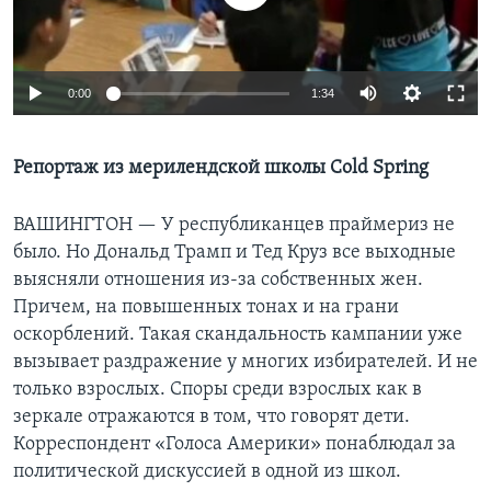
Learning English
0:00
1:34
СОЦИАЛЬНЫЕ СЕТИ
Репортаж из мерилендской школы Cold Spring
Языки
ВАШИНГТОН —
У республиканцев праймериз не
было. Но Дональд Трамп и Тед Круз все выходные
выясняли отношения из-за собственных жен.
Причем, на повышенных тонах и на грани
оскорблений. Такая скандальность кампании уже
вызывает раздражение у многих избирателей. И не
только взрослых. Споры среди взрослых как в
зеркале отражаются в том, что говорят дети.
Корреспондент «Голоса Америки» понаблюдал за
политической дискуссией в одной из школ.