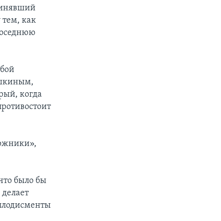
ринявший
 тем, как
соседнюю
юбой
ушкиным,
рый, когда
 противостоит
оржники»,
что было бы
 делает
аплодисменты