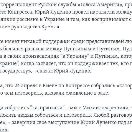
 корреспондент Русской службы «Голоса Америки», п
боте Конгресса, Юрий Луценко провел параллели между
еликие россияне к Украине и тем, как воспринимают 
нее руководство Кремля.
не имеет никакой поддержки среди представителей л
сть большая разница между Пушкиным и Путиным. П
л в своих произведениях “в Украину” и Путиным, кото
краине”, когда заявляет, что он поддерживает тех, кто
государству», – сказал Юрий Луценко.
ом, что 24 апреля в Киеве на Конгрессе собрались «кат
о чем поговорить, вызвали оживление в зале.
а собрались “каторжники”... мы с Михаилом решили, 
ложить людям собраться и поговорить. Любой разговор
е», – завершил свое выступление Юрий Луценко под 
щих.