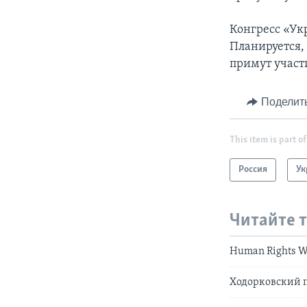
Конгресс «Ук
Планируется,
примут участ
Поделит
This item is part of
Россия
Ук
Читайте 
Human Rights W
Ходорковский 