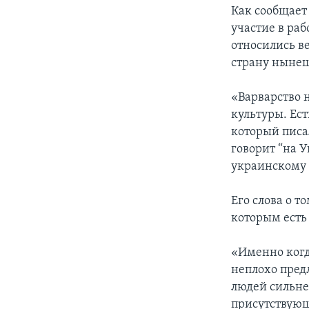
Как сообщает
участие в ра
относились в
страну нынеш
«Варварство 
культуры. Е
который писа
говорит “на У
украинскому 
Его слова о т
которым есть 
«Именно когд
неплохо пред
людей сильне
присутствую