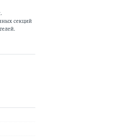
.
ичных секций
телей.