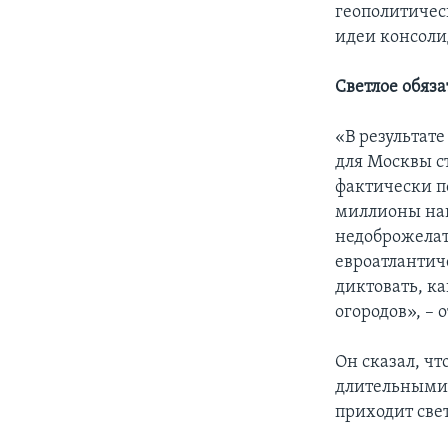
геополитичес
идеи консоли
Светлое обяз
«В результат
для Москвы с
фактически п
миллионы наш
недоброжелат
евроатлантиче
диктовать, к
огородов», –
Он сказал, чт
длительными 
приходит све