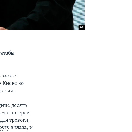
 чтобы
 сможет
в Киеве во
вский.
дние десять
ся с потерей
 для тревоги,
угу в глаза, и