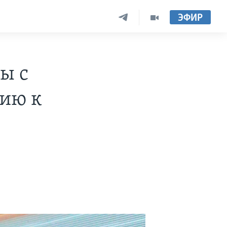
ЭФИР
ы с
ию к