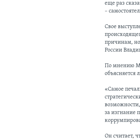
еще раз сказ
– самостояте
Свое выступл
происходящем
причинам, но
России Влади
По мнению Ми
объясняется 
«Самое печал
стратегически
возможности,
за изгнание 
коррумпирова
Он считает, 