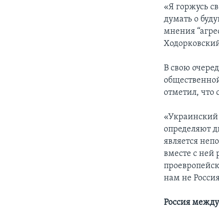
«Я горжусь с
думать о буд
мнения “агре
Ходорковский
В свою очере
общественной
отметил, что 
«Украинский 
определяют д
является непо
вместе с ней
проевропейск
нам не Россия
Россия межд