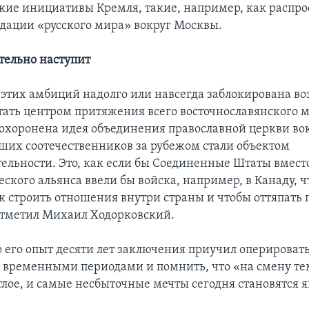
кие инициативы Кремля, такие, например, как распр
дации «русского мира» вокруг Москвы.
ательно наступит
е этих амбиций надолго или навсегда заблокирована в
тать центром притяжения всего восточнославянского 
охоронена идея объединения православной церкви во
их соотечественников за рубежом стали объектом
ельности. Это, как если бы Соединенные Штаты вмест
ского альянса ввели бы войска, например, в Канаду, 
ак строить отношения внутри страны и чтобы оттяпать 
 отметил Михаил Ходорковский.
о его опыт десяти лет заключения приучил оперироват
временными периодами и помнить, что «на смену те
тлое, и самые несбыточные мечты сегодня становятся я