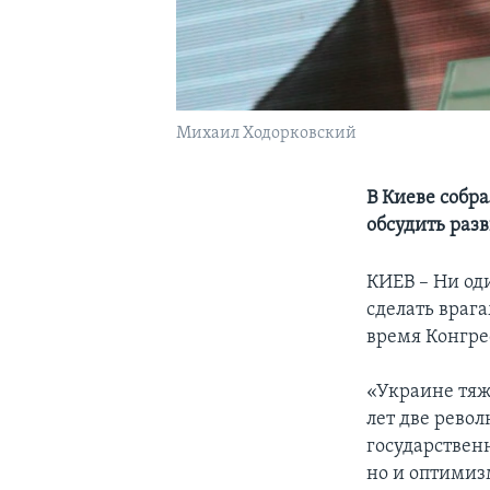
Михаил Ходорковский
В Киеве собр
обсудить раз
КИЕВ – Ни од
сделать враг
время Конгре
«Украине тяже
лет две рево
государственн
но и оптимизм