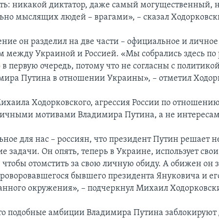
ать: никакой диктатор, даже самый могущественный, н
льно мыслящих людей – врагами», – сказал Ходорковск
ение он разделил на две части – официальное и лично
 между Украиной и Россией. «Мы собрались здесь по
 в первую очередь, потому что не согласны с политико
мира Путина в отношении Украины», – отметил Ходор
хаила Ходорковского, агрессия России по отношению
личными мотивами Владимира Путина, а не интересам
ьное для нас – россиян, что президент Путин решает н
е задачи. Он опять, теперь в Украине, использует сво
 чтобы отомстить за свою личную обиду. А обижен он 
проворовавшегося бывшего президента Януковича и ег
нного окружения», – подчеркнул Михаил Ходорковск
что подобные амбиции Владимира Путина заблокируют