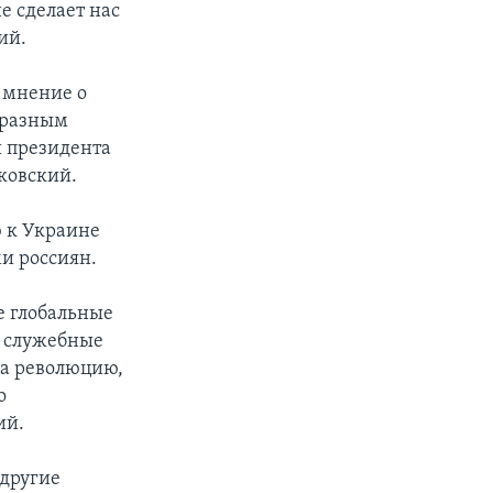
е сделает нас
ий.
е мнение о
 разным
й президента
ковский.
 к Украине
и россиян.
е глобальные
и служебные
за революцию,
о
ий.
 другие