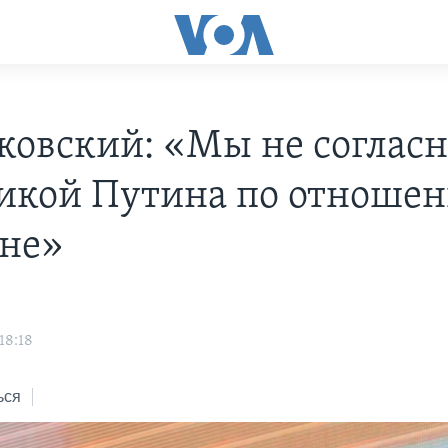
ковский: «Мы не согласн
икой Путина по отношен
не»
18:18
ься