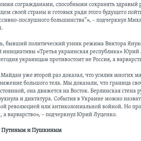
воими согражданами, способными сохранять здравый р
ущем своей страны и готовых ради этого будущего пойт
ссивно-послушного большинства”», – подчеркнул Мих
.
дь, бывший политический узник режима Виктора Янук
 инициативы «Третья украинская республика» Юрий
сегодня украинцам противостоит не Россия, а варварст
Майдан уже второй раз доказал, что усилия многих м
вижение большого тела. Мы доказали, что граница сво
стоянной, она движется на Восток. Берлинская стена р
 рухнула и диктатура. События в Украине можно назват
ой революцией или антиколониальной войной. Но про
, а варварство», – подчеркнул Юрий Луценко.
у Путиным и Пушкиным