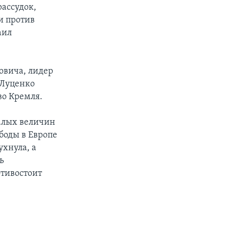
ассудок,
и против
аил
овича, лидер
 Луценко
во Кремля.
алых величин
боды в Европе
ухнула, а
ь
тивостоит