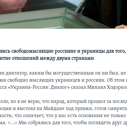
ались свободомыслящие россияне и украинцы для того,
витие отношений между двумя странами
ин диктатор, каким бы могущественным он ни был, не
ами свободно мыслящих украинцев и россиян. Об этом 
сса «Украина-Россия: Диалог» сказал Михаил Ходорко
ло, но я не верю, что народ, который прошел за после
люции и выстоял на Майдане под пулями, готов смирить
ости, что означает, что у нас есть основания не только
а. <…> Мы собрались для того, чтобы поглядеть друг др