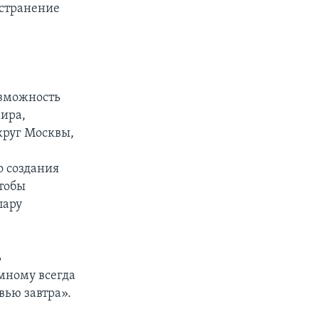
остранение
озможность
мира,
круг Москвы,
о создания
чтобы
пару
ь
мному всегда
вью завтра».