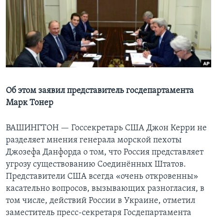
Learning English
СОЦИАЛЬНЫЕ СЕТИ
Языки
Об этом заявил представитель госдепартамента
Марк Тонер
ВАШИНГТОН —
Госсекретарь США Джон Керри не
разделяет мнения генерала морской пехоты
Джозефа Данфорда о том, что Россия представляет
угрозу существованию Соединённых Штатов.
Представители США всегда «очень откровенны»
касательно вопросов, вызывающих разногласия, в
том числе, действий России в Украине, отметил
заместитель пресс-секретаря Госдепартамента