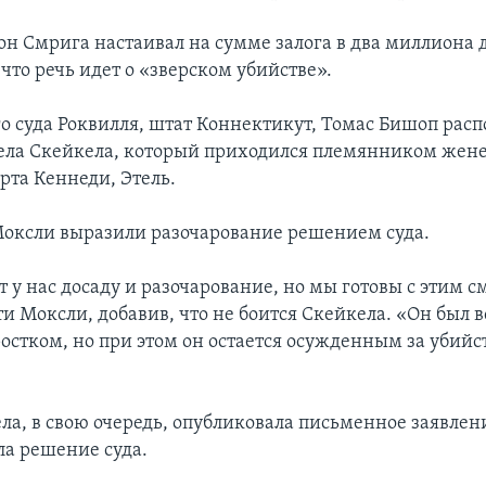
н Смрига настаивал на сумме залога в два миллиона 
что речь идет о «зверском убийстве».
о суда Роквилля, штат Коннектикут, Томас Бишоп расп
ела Скейкела, который приходился племянником жене
рта Кеннеди, Этель.
Моксли выразили разочарование решением суда.
 у нас досаду и разочарование, но мы готовы с этим с
и Моксли, добавив, что не боится Скейкела. «Он был 
остком, но при этом он остается осужденным за убийст
.
ла, в свою очередь, опубликовала письменное заявлени
ла решение суда.