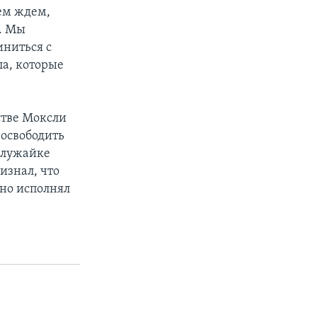
ем ждем,
т. Мы
иниться с
а, которые
стве Моксли
 освободить
а лужайке
изнал, что
но исполнял