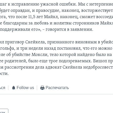
шаг к исправлению ужасной ошибки. Мы с нетерпени
удет оправдан, и правосудие, наконец, восторжествуе
га, что после 11,5 лет Майкл, наконец, сможет воссоед
е благодарны за любовь и молитвы сторонников Майкл
 поддерживали его», – говорится в заявлении.
л приговор Скейкела, признанного виновным в убий
гольфа, и три недели назад постановил, что его можно
деле об убийстве Моксли, тело которой найдено было н
ее родителей, было еще трое подозреваемых. Бишоп пр
м рассмотрении дела адвокат Скейкела недобросовест
ости.
ься
Follow us
Распечатать
сти