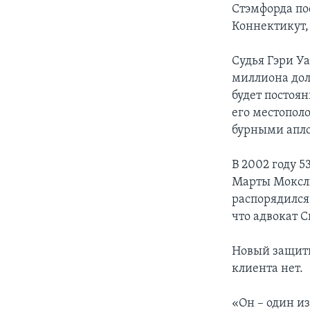
Стэмфорда пос
Коннектикут, 
Судья Гэри Уа
миллиона дол
будет постоян
его местопол
бурными апл
В 2002 году 
Марты Моксли,
распорядился 
что адвокат 
Новый защитни
клиента нет.
«Он – один и