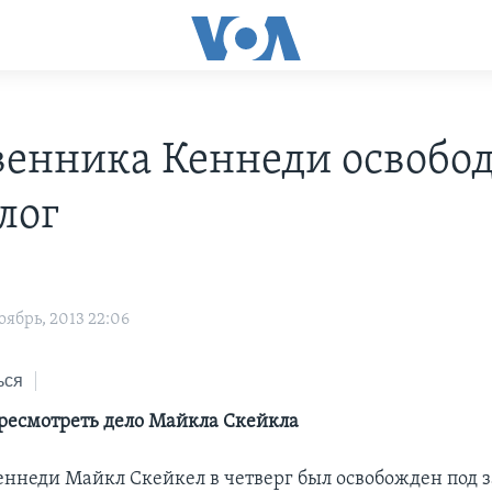
венника Кеннеди освобо
лог
ябрь, 2013 22:06
ься
ресмотреть дело Майкла Скейкла
еннеди Майкл Скейкел в четверг был освобожден под з