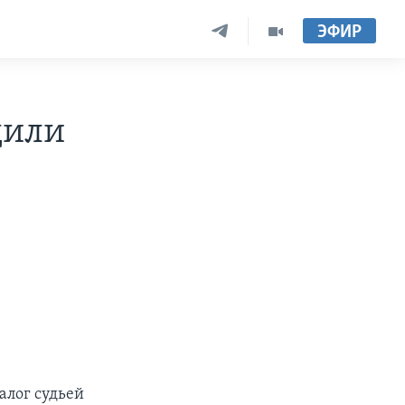
ЭФИР
дили
алог судьей