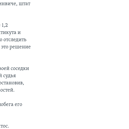
ринвиче, штат
 1,2
ктикута и
о отследить
л это решение
воей соседки
й судья
остановив,
остей.
обега его
тос.