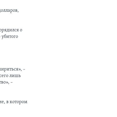
долларов,
орядился о
 убитого
мириться», –
всего лишь
во», –
е, в котором