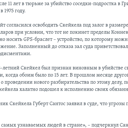
ле 11 лет в тюрьме за убийство соседки-подростка в Г
в 1975 году.
йт согласился освободить Скейкела под залог в размере
ларов при условии, что тот не покинет пределы Конне
но носить GPS-браслет – устройство, по которому можн
ожение. Заполненный до отказа зал суда приветствова
одисментами.
53-летний Скейкел был признан виновным в убийстве с
 когда обоим было по 15 лет. В прошлом месяце друго
о проведении нового разбирательства по этому делу, п
Скейкела халатно подошел к исполнению своих обязанн
к Скейкела Губерт Сантос заявил в суде, что угрозы п
з самых узнаваемых людей в стране», – подчеркнул Сан