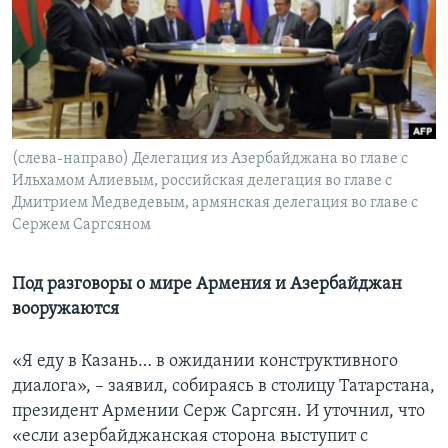
Learning English
СОЦИАЛЬНЫЕ СЕТИ
(слева-направо) Делегация из Азербайджана во главе с
Ильхамом Алиевым, российская делегация во главе с
Языки
Дмитрием Медведевым, армянская делегация во главе с
Сержем Саргсяном
Под разговоры о мире Армения и Азербайджан
вооружаются
«Я еду в Казань… в ожидании конструктивного
диалога», – заявил, собираясь в столицу Татарстана,
президент Армении Серж Саргсян. И уточнил, что
«если азербайджанская сторона выступит с