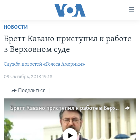
Линки
доступности
Перейти
НОВОСТИ
на
ГЛАВНОЕ
Бретт Кавано приступил к работе
основной
ПРОГРАММЫ
контент
в Верховном суде
ПРОЕКТЫ
Перейти
АМЕРИКА
к
Служба новостей «Голоса Америки»
ЭКСПЕРТИЗА
НОВОСТИ ЗА МИНУТУ
УЧИМ АНГЛИЙСКИЙ
основной
09 Октябрь, 2018 19:18
ИНТЕРВЬЮ
ИТОГИ
НАША АМЕРИКАНСКАЯ ИСТОРИЯ
навигации
Перейти
ФАКТЫ ПРОТИВ ФЕЙКОВ
ПОЧЕМУ ЭТО ВАЖНО?
А КАК В АМЕРИКЕ?
Поделиться
в
ЗА СВОБОДУ ПРЕССЫ
ДИСКУССИЯ VOA
АРТЕФАКТЫ
поиск
Бретт Кавано приступил к работе в Верховном суде
УЧИМ АНГЛИЙСКИЙ
ДЕТАЛИ
АМЕРИКАНСКИЕ ГОРОДКИ
ВИДЕО
НЬЮ-ЙОРК NEW YORK
ТЕСТЫ
ПОДПИСКА НА НОВОСТИ
АМЕРИКА. БОЛЬШОЕ ПУТЕШЕСТВИЕ
No media source currently available