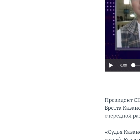
0:00
Президент СШ
Бретта Каван
очередной ра
«Судья Каван