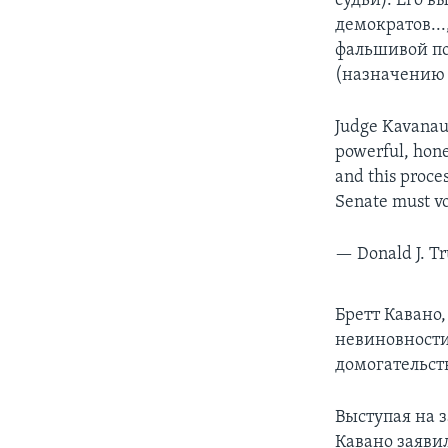
судьи). Его 
демократов...
фальшивой по
(назначению 
Judge Kavanau
powerful, hone
and this proces
Senate must vo
— Donald J. 
Бретт Кавано
невиновности
домогательств
Выступая на 
Кавано заявил