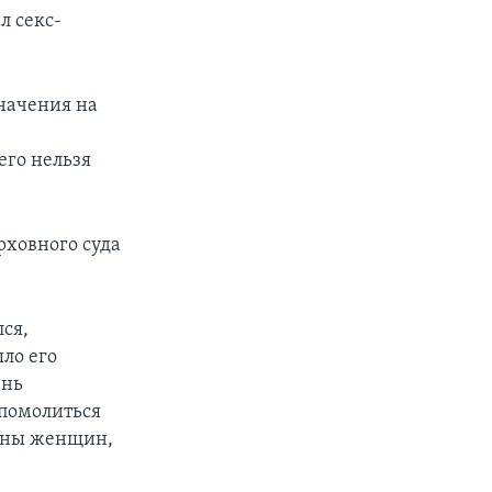
л секс-
значения на
его нельзя
рховного суда
лся,
шло его
ень
т помолиться
роны женщин,