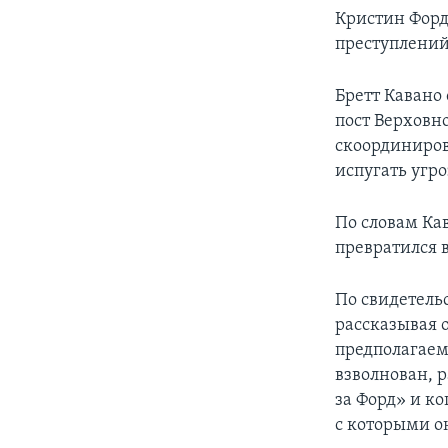
Кристин Форд
преступлений
Бретт Кавано
пост Верховн
скоординиров
испугать угр
По словам Ка
превратился 
По свидетельс
рассказывая о
предполагаем
взволнован, р
за Форд» и к
с которыми о