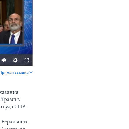
Прямая ссылка
SHARE
казания
 Трамп в
о суда США.
т Верховного