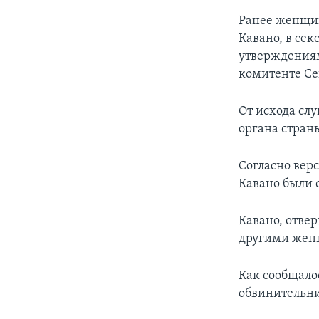
Ранее женщин
Кавано, в сек
утверждениям
комитенте Се
От исхода слу
органа стран
Согласно вер
Кавано были 
Кавано, отве
другими женщ
Как сообщалос
обвинительн