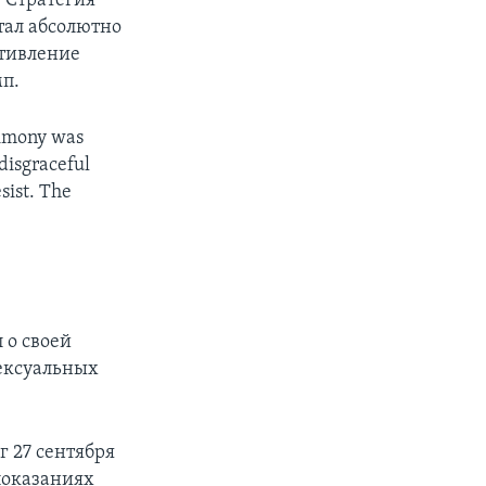
 Стратегия
px
width
стал абсолютно
отивление
мп.
timony was
disgraceful
sist. The
 о своей
сексуальных
г 27 сентября
 показаниях