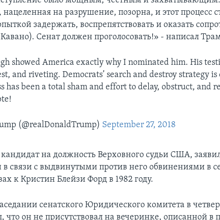
выступление было мощным, честным и захватывающим.
, нацеленная на разрушение, позорна, и этот процесс 
пыткой задержать, воспрепятствовать и оказать сопр
Кавано). Сенат должен проголосовать!» - написал Тра
gh showed America exactly why I nominated him. His tes
st, and riveting. Democrats’ search and destroy strategy is 
s has been a total sham and effort to delay, obstruct, and re
te!
Trump (@realDonaldTrump)
September 27, 2018
, кандидат на должность Верховного судьи США, заявил
 в связи с выдвинутыми против него обвинениями в 
ах к Кристин Блейзи Форд в 1982 году.
заседании сенатского Юридического комитета в четвер
, что он не присутствовал на вечеринке, описанной в