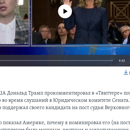
No media source currently available
4:43
EMBED
А Дональд Трамп прокомментировал в «Твиттере» по
о во время слушаний в Юридическом комитете Сената.
з поддержал своего кандидата на пост судьи Верховног
о показал Америке, почему я номинировал его (на пос