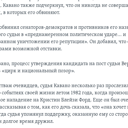
. Кавано также подчеркнул, что он никогда не соверша
, в которых его обвиняют.
 обвинил сенаторов-демократов и противников его на
ого судьи в «преднамеренном политическом ударе... и
анном уничтожении его репутации». Он добавил, что 
озами возможной отставки.
вано, процесс утверждения кандидата на пост судьи Ве
в «цирк и национальный позор».
твам очевидцев, судья Кавано несколько раз прослези
 событиях своей жизни летом 1982 года, когда произо
ое нападение на Кристин Блейзи Форд. Еще он был оч
ассказывая о том, как его дочь сказала, что «она хоче
огда судья упомянул поддержку, оказанную ему со сто
н долгое время дружил.