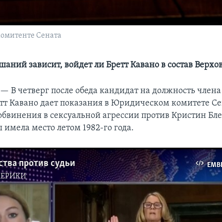
комитенте Сената
шаний зависит, войдет ли Бретт Кавано в состав Верхо
 —
В четверг после обеда кандидат на должность член
тт Кавано дает показания в Юридическом комитете С
 обвинения в сексуальной агрессии против Кристин Бл
 имела место летом 1982-го года.
ства против судьи
EMB
МЕРИКИ