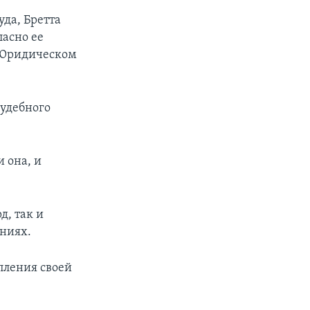
да, Бретта
ласно ее
в Юридическом
судебного
 она, и
д, так и
ниях.
упления своей