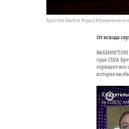
Кристин Блейзи Форд в Юридическом 
От исхода слу
ВАШИНГТОН
суда США Бре
отрицает все
которая якобы
Свидетель
by
ГОЛОС А