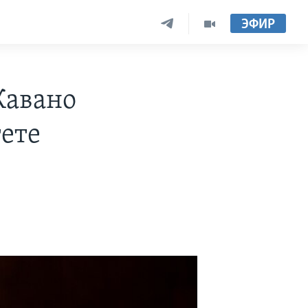
ЭФИР
Кавано
тете