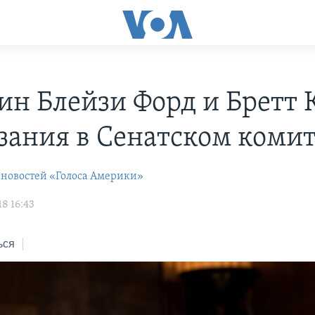
ин Блейзи Форд и Бретт 
азания в Сенатском коми
 новостей «Голоса Америки»
8 16:43
ься