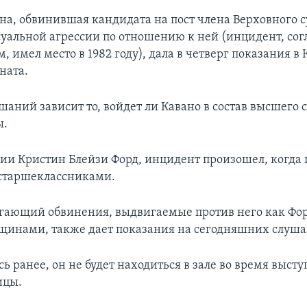
а, обвинившая кандидата на пост члена Верховного су
суальной агрессии по отношению к ней (инцидент, сог
, имел место в 1982 году), дала в четверг показания 
ната.
шаний зависит то, войдет ли Кавано в состав высшего 
ы.
сии Кристин Блейзи Форд, инцидент произошел, когда и
старшеклассниками.
ргающий обвинения, выдвигаемые против него как Фор
инами, также дает показания на сегодняшних слуша
ь ранее, он не будет находиться в зале во время выст
ицы.