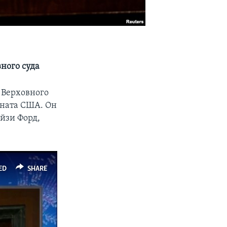
вного суда
а Верховного
ената США. Он
ейзи Форд,
ED
SHARE