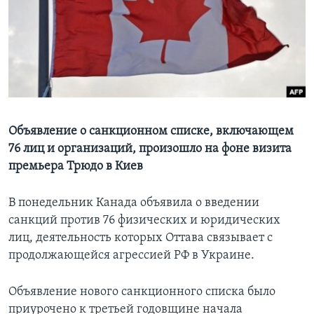
Learning English
СОЦИАЛЬНЫЕ СЕТИ
Языки
Объявление о санкционном списке, включающем
76 лиц и организаций, произошло на фоне визита
премьера Трюдо в Киев
В понедельник Канада объявила о введении
санкций против 76 физических и юридических
лиц, деятельность которых Оттава связывает с
продолжающейся агрессией РФ в Украине.
Объявление нового санкционного списка было
приурочено к третьей годовщине начала