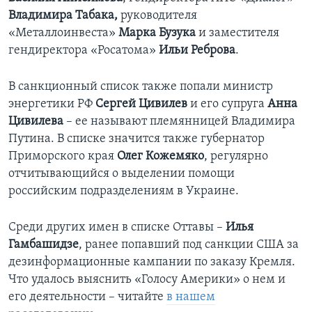
Владимира Табака,
руководителя
«Металлоинвеста»
Марка Бузука
и заместителя
гендиректора «Росатома»
Ильи Реброва
.
В санкционный список также попали министр
энергетики РФ
Сергей Цивилев
и его супруга
Анна
Цивилева
– ее называют племянницей Владимира
Путина. В списке значится также губернатор
Приморского края
Олег Кожемяко
, регулярно
отчитывающийся о выделении помощи
российским подразделениям в Украине.
Среди других имен в списке Оттавы –
Илья
Гамбашидзе
, ранее попавший под санкции США за
дезинформационные кампании по заказу Кремля.
Что удалось выяснить «Голосу Америки» о нем и
его деятельности – читайте
в нашем