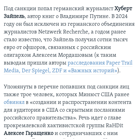
Под санкции попал германский журналист
Хуберт
Зайпель
, автор книг о Владимире Путине. В 2024
году он был исключен из германского объединения
журналистов Netzwerk Recherche, а годом ранее
стало известно, что Зайпель получил сотни тысяч
евро от офшоров, связанных с российским
олигархом Алексеем Мордашовым (к таким
выводам пришли авторы
расследования Paper Trail
Media, Der Spiegel, ZDF и «Важных историй»
).
Упомянуты в перечне попавших под санкции лиц
также трое человек, которых Минюст США ранее
обвинял
в «создании и распространении контента
для аудитории в США со скрытыми посланиями
российского правительства». Речь идет о главе
прокремлевской хактивистской группы RaHDit
Алексее Гаращенко
и сотрудничавших с ним