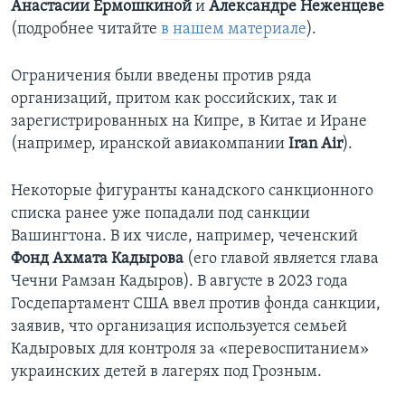
Анастасии Ермошкиной
и
Александре Неженцеве
(подробнее читайте
в нашем материале
).
Ограничения были введены против ряда
организаций, притом как российских, так и
зарегистрированных на Кипре, в Китае и Иране
(например, иранской авиакомпании
Iran
Air
).
Некоторые фигуранты канадского санкционного
списка ранее уже попадали под санкции
Вашингтона. В их числе, например, чеченский
Фонд Ахмата Кадырова
(его главой является глава
Чечни Рамзан Кадыров). В августе в 2023 года
Госдепартамент США ввел против фонда санкции,
заявив, что организация используется семьей
Кадыровых для контроля за «перевоспитанием»
украинских детей в лагерях под Грозным.