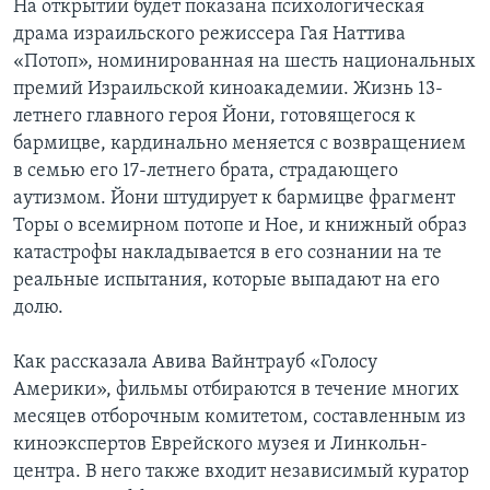
На открытии будет показана психологическая
драма израильского режиссера Гая Наттива
«Потоп», номинированная на шесть национальных
премий Израильской киноакадемии. Жизнь 13-
летнего главного героя Йони, готовящегося к
бармицве, кардинально меняется с возвращением
в семью его 17-летнего брата, страдающего
аутизмом. Йони штудирует к бармицве фрагмент
Торы о всемирном потопе и Ное, и книжный образ
катастрофы накладывается в его сознании на те
реальные испытания, которые выпадают на его
долю.
Как рассказала Авива Вайнтрауб «Голосу
Америки», фильмы отбираются в течение многих
месяцев отборочным комитетом, составленным из
киноэкспертов Еврейского музея и Линкольн-
центра. В него также входит независимый куратор