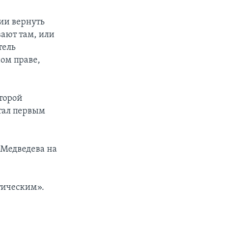
ии вернуть
ают там, или
тель
ом праве,
торой
стал первым
 Медведева на
тическим».