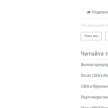
Поделит
This item is part of
Темы дня
Читайте 
Япония предупр
Посла США в Ро
США и Курильс
Переговоры гла