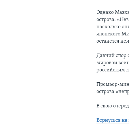
Однако Маэха
острова. «Не
насколько они
японского МИ
останется не
Давний спор 
мировой войн
российским л
Премьер-мини
острова «неп
В свою очере
Вернуться на