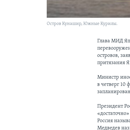
Остров Кунашир, Южные Курилы.
Глава МИД Яп
перевооружен
островов, за
притязания 
Министр инос
в четверг 10 
запланирован
Президент Рос
«достаточно»
Россия назыв
Медведев наз