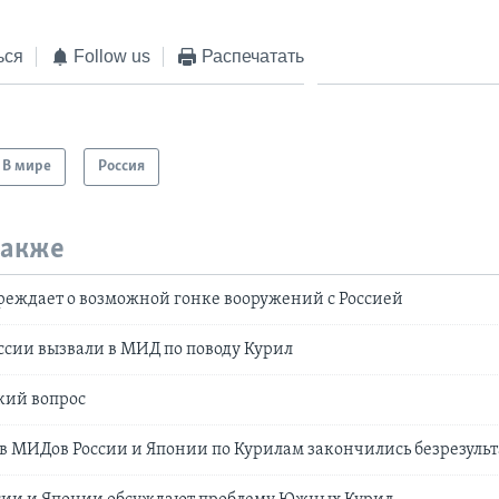
ься
Follow us
Распечатать
В мире
Россия
также
еждает о возможной гонке вооружений с Россией
ссии вызвали в МИД по поводу Курил
кий вопрос
в МИДов России и Японии по Курилам закончились безрезуль