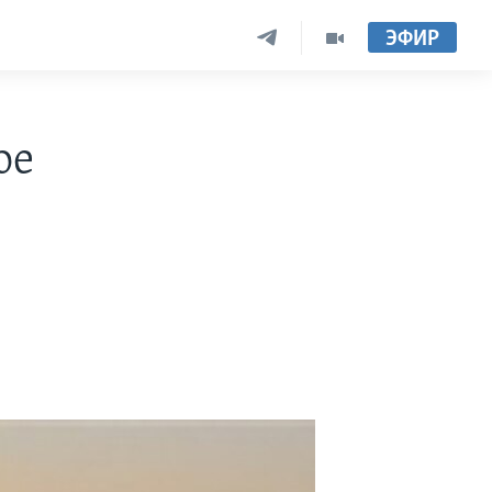
ЭФИР
ое