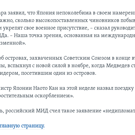
ра заявил, что Япония непоколебима в своем намерен
важно, сколько высокопоставленных чиновников побыв
 укрепят свое военное присутствие, – сказал руководи
Да. – Наша точка зрения, основанная на международн
изменной».
об островах, захваченных Советским Союзом в конце в
ы, вспыхнул с новой силой в ноябре, когда Медведев 
идером, посетившим один из островов.
стр Японии Наото Кан на этой неделе назвал поездку
ростительным оскорблением».
дь, российский МИД счел такое заявление «недиплома
 главную страницу.