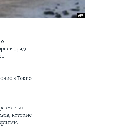
 о
орной гряде
ет
ение в Токио
 разместит
вов, которые
ориями.