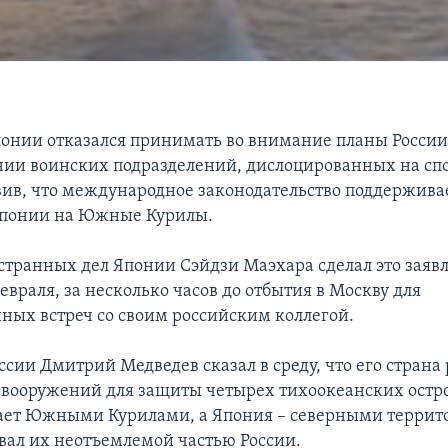
онии отказался принимать во внимание планы России
ии воинских подразделений, дислоцированных на сп
явив, что международное законодательство поддержива
Японии на Южные Курилы.
транных дел Японии Сэйдзи Маэхара сделал это заявл
февраля, за несколько часов до отбытия в Москву для
ных встреч со своим российским коллегой.
сии Дмитрий Медведев сказал в среду, что его страна
 вооружений для защиты четырех тихоокеанских остро
ает Южными Курилами, а Япония – северными террит
вал их неотъемлемой частью России.