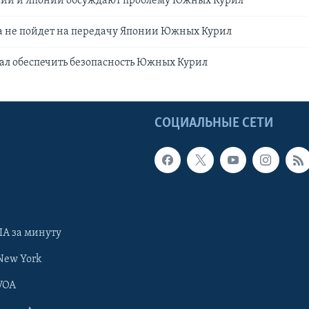
сии и Японии обсуждают проблему Южных Курил
а не пойдет на передачу Японии Южных Курил
ал обеспечить безопасность Южных Курил
Ы
СОЦИАЛЬНЫЕ СЕТИ
А за минуту
New York
VOA