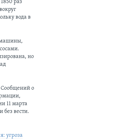
1850 раз
вокруг
ольку вода в
 машины,
сосами.
изирована, но
над
. Сообщений о
ормации,
ии 11 марта
 без вести.
я: угроза