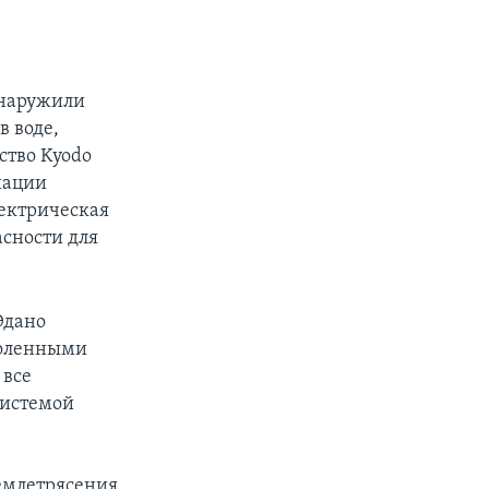
бнаружили
в воде,
ство Kyodo
иации
лектрическая
асности для
Эдано
оголенными
 все
системой
землетрясения