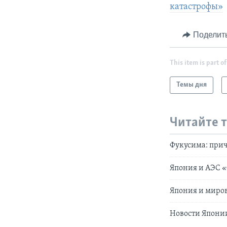
катастрофы»
Поделит
This item is part of
Темы дня
Читайте 
Фукусима: при
Япония и АЭС 
Япония и миро
Новости Япони