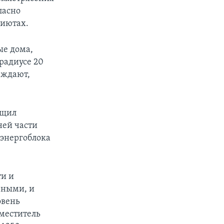
ласно
риютах.
ые дома,
радиусе 20
еждают,
бщил
ней части
 энергоблока
ти и
чными, и
овень
аместитель