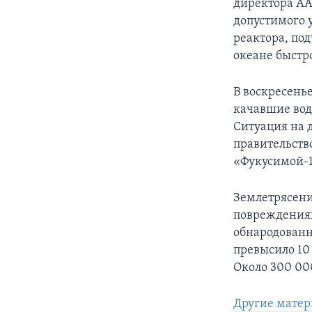
директора АА
допустимого 
реактора, под
океане быстр
В воскресень
качавшие вод
Ситуация на 
правительств
«Фукусимой-1
Землетрясени
повреждениях
обнародованно
превысило 10 
Около 300 00
Другие матер