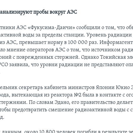
анализируют пробы вокруг АЭС
отники АЭС «Фукусима-Даичи» сообщили о том, что о
активной воды за пределы станции. Уровень радиации 
з АЭС, превышает норму в 100 000 раз. Информагент
ло мнение операторов АЭС о том, что источником рад
тоний с поврежденных стержней. Однако Токийская э
СО заявила, что уровни радиации не представляют оп
.
дельник секретарь кабинета министров Японии Юкио 
 вода, вытекающая из реактора №2 была в контакте с 
тержнями. По словам Эдано, его правительство делает
тобы предотвратить смешение радиоактивной воды с 
д.
 данным, около 10 800 человек погибли в результате 