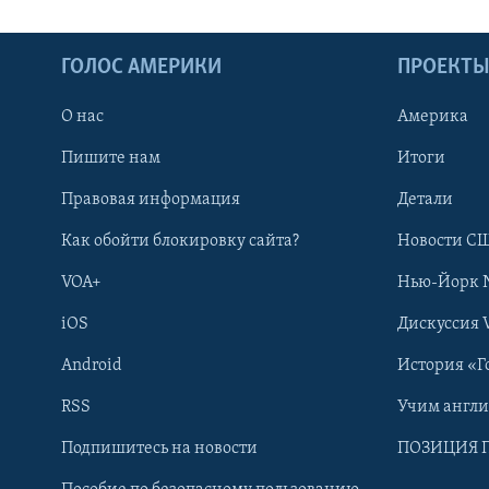
ГОЛОС АМЕРИКИ
ПРОЕКТ
О нас
Америка
Пишите нам
Итоги
Правовая информация
Детали
Как обойти блокировку сайта?
Новости СШ
VOA+
Нью-Йорк 
iOS
Дискуссия 
Android
История «Г
RSS
Учим англ
Learning English
Подпишитесь на новости
ПОЗИЦИЯ 