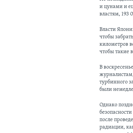
и цунами и е
властям, 193
Власти Япони
чтобы забрат
километров в
чтобы такие 
В воскресень
журналистам,
турбинного за
были немедле
Однако поздн
безопасности
после провед
радиации, ка