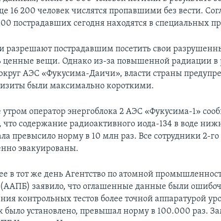
ще 16 200 человек числятся пропавшими без вести. Сог
 000 пострадавших сегодня находятся в специальных п
и разрешают пострадавшим посетить свои разрушенн
ь ценные вещи. Однако из-за повышенной радиации в 
округ АЭС «Фукусима-Даичи», власти страны предупр
визиты были максимально короткими.
е утром оператор энергоблока 2 АЭС «Фукусима-1» соо
 что содержание радиоактивного иода-134 в воде ниж
ла превысило норму в 10 млн раз. Все сотрудники 2-го
нно эвакуированы.
ее в тот же день Агентство по атомной промышленнос
 (ААПБ) заявило, что оглашенные данные были ошибо
ения контрольных тестов более точной аппаратурой ур
к было установлено, превышал норму в 100.000 раз. З