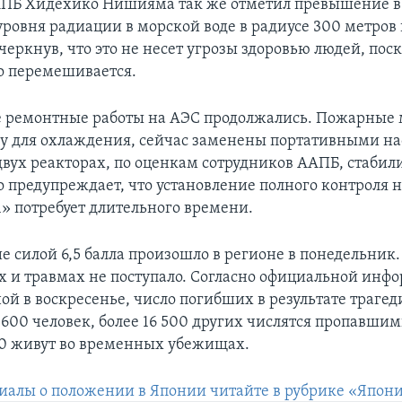
ПБ Хидехико Нишияма так же отметил превышение в 
уровня радиации в морской воде в радиусе 300 метров 
черкнув, что это не несет угрозы здоровью людей, поск
о перемешивается.
е ремонтные работы на АЭС продолжались. Пожарные
у для охлаждения, сейчас заменены портативными на
двух реакторах, по оценкам сотрудников ААПБ, стабил
о предупреждает, что установление полного контроля 
» потребует длительного времени.
е силой 6,5 балла произошло в регионе в понедельник
 и травмах не поступало. Согласно официальной инф
й в воскресенье, число погибших в результате трагед
600 человек, более 16 500 других числятся пропавшими
0 живут во временных убежищах.
иалы о положении в Японии читайте в рубрике «Япони