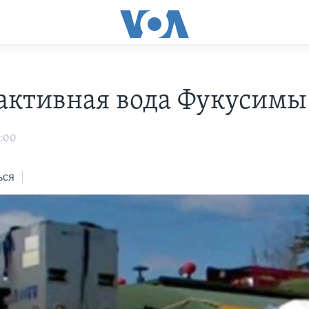
активная вода Фукусимы
3:00
ься