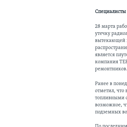
Специалисты 
28 марта раб
утечку радио
вытекающей и
распространи
является плу
компания ТЕР
ремонтников
Ранее в поне
отметил, что
топливными с
возможное, ч
подземных во
По последним