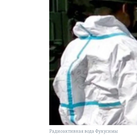
Радиоактивная вода Фукусимы