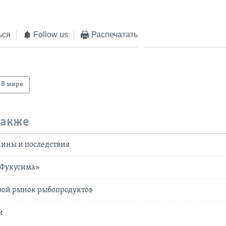
ься
Follow us
Распечатать
В мире
также
чины и последствия
«Фукусима»
вой рынок рыбопродуктов
и