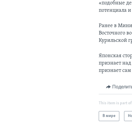
«подобные де
потенциала и
Ранее в Мини
Восточного во
Курильской г
Японская сто
признает над
признает сам
Поделит
This item is part of
В мире
Н