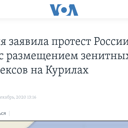
я заявила протест России
 с размещением зенитны
ексов на Курилах
кабрь, 2020 13:16
ься