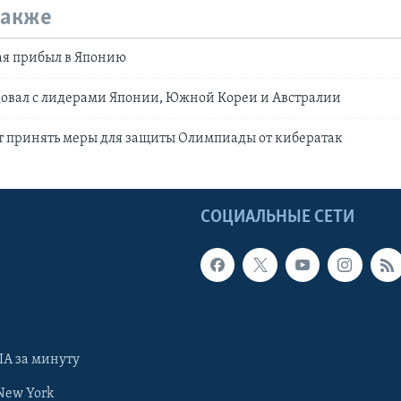
также
ая прибыл в Японию
довал с лидерами Японии, Южной Кореи и Австралии
т принять меры для защиты Олимпиады от кибератак
Ы
СОЦИАЛЬНЫЕ СЕТИ
А за минуту
New York