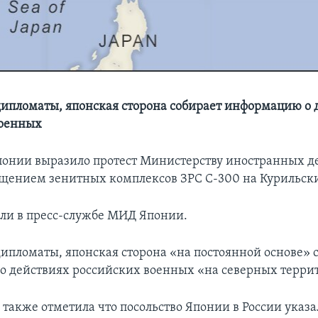
дипломаты, японская сторона собирает информацию о 
военных
понии выразило протест Министерству иностранных де
ещением зенитных комплексов ЗРС С-300 на Курильски
или в пресс-службе МИД Японии.
дипломаты, японская сторона «на постоянной основе» 
 действиях российских военных «на северных терри
также отметила что посольство Японии в России указал