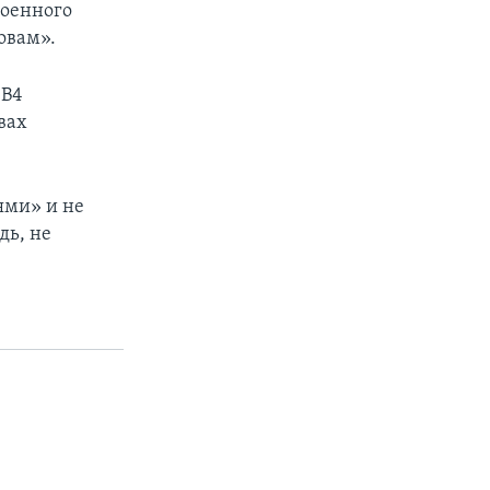
военного
овам».
0В4
вах
ями» и не
дь, не