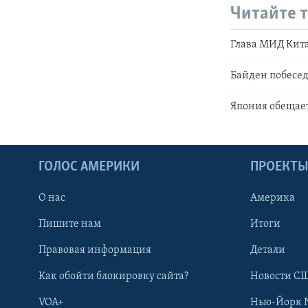
Читайте 
Глава МИД Кит
Байден побесе
Япония обещае
ГОЛОС АМЕРИКИ
ПРОЕКТ
О нас
Америка
Пишите нам
Итоги
Правовая информация
Детали
Как обойти блокировку сайта?
Новости СШ
VOA+
Нью-Йорк 