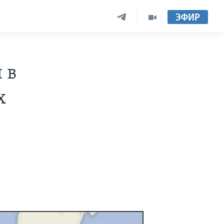
ЭФИР
 в
х