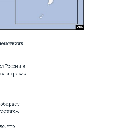
действиях
л России в
х островах.
собирает
ториях».
о, что